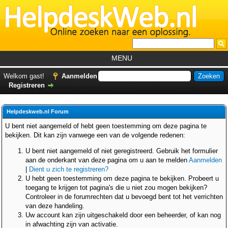
MENU
Home
Welkom gast!
Aanmelden
Registreren
Tutorials
Foutcodes
Helpdeskweb.nl Forum
Helpdesks
U bent niet aangemeld of hebt geen toestemming om deze pagina te
bekijken. Dit kan zijn vanwege een van de volgende redenen:
GemistDownloader
*
U bent niet aangemeld of niet geregistreerd. Gebruik het formulier
Forum
aan de onderkant van deze pagina om u aan te melden
Aanmelden
|
Dient u zich te registreren?
U hebt geen toestemming om deze pagina te bekijken. Probeert u
toegang te krijgen tot pagina's die u niet zou mogen bekijken?
Controleer in de forumrechten dat u bevoegd bent tot het verrichten
van deze handeling.
Uw account kan zijn uitgeschakeld door een beheerder, of kan nog
in afwachting zijn van activatie.