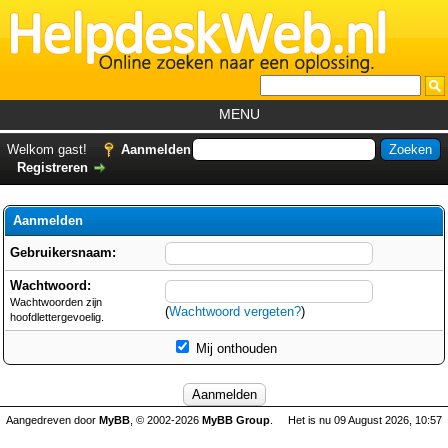
MENU
Home
Welkom gast!
Aanmelden
Registreren
Tutorials
Foutcodes
Aanmelden
Helpdesks
Gebruikersnaam:
GemistDownloader
*
Wachtwoord:
Wachtwoorden zijn
(
Wachtwoord vergeten?
Forum
)
hoofdlettergevoelig.
Mij onthouden
Aangedreven door
MyBB
, © 2002-2026
MyBB Group
.
Het is nu 09 August 2026, 10:57