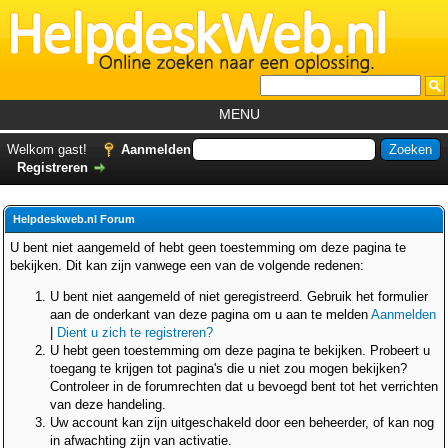
MENU
Home
Welkom gast!
Aanmelden
Registreren
Tutorials
Foutcodes
Helpdeskweb.nl Forum
Helpdesks
U bent niet aangemeld of hebt geen toestemming om deze pagina te
bekijken. Dit kan zijn vanwege een van de volgende redenen:
GemistDownloader
*
U bent niet aangemeld of niet geregistreerd. Gebruik het formulier
Forum
aan de onderkant van deze pagina om u aan te melden
Aanmelden
|
Dient u zich te registreren?
U hebt geen toestemming om deze pagina te bekijken. Probeert u
toegang te krijgen tot pagina's die u niet zou mogen bekijken?
Controleer in de forumrechten dat u bevoegd bent tot het verrichten
van deze handeling.
Uw account kan zijn uitgeschakeld door een beheerder, of kan nog
in afwachting zijn van activatie.