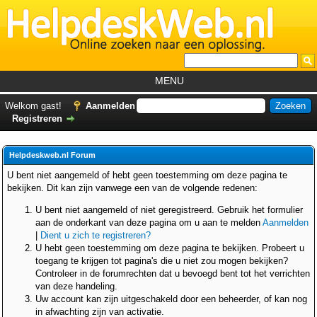
MENU
Home
Welkom gast!
Aanmelden
Registreren
Tutorials
Foutcodes
Helpdeskweb.nl Forum
Helpdesks
U bent niet aangemeld of hebt geen toestemming om deze pagina te
bekijken. Dit kan zijn vanwege een van de volgende redenen:
GemistDownloader
*
U bent niet aangemeld of niet geregistreerd. Gebruik het formulier
Forum
aan de onderkant van deze pagina om u aan te melden
Aanmelden
|
Dient u zich te registreren?
U hebt geen toestemming om deze pagina te bekijken. Probeert u
toegang te krijgen tot pagina's die u niet zou mogen bekijken?
Controleer in de forumrechten dat u bevoegd bent tot het verrichten
van deze handeling.
Uw account kan zijn uitgeschakeld door een beheerder, of kan nog
in afwachting zijn van activatie.