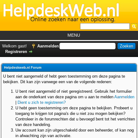
MENU
Home
Welkom gast!
Aanmelden
Registreren
Tutorials
Foutcodes
Helpdeskweb.nl Forum
Helpdesks
U bent niet aangemeld of hebt geen toestemming om deze pagina te
bekijken. Dit kan zijn vanwege een van de volgende redenen:
GemistDownloader
*
U bent niet aangemeld of niet geregistreerd. Gebruik het formulier
Forum
aan de onderkant van deze pagina om u aan te melden
Aanmelden
|
Dient u zich te registreren?
U hebt geen toestemming om deze pagina te bekijken. Probeert u
toegang te krijgen tot pagina's die u niet zou mogen bekijken?
Controleer in de forumrechten dat u bevoegd bent tot het verrichten
van deze handeling.
Uw account kan zijn uitgeschakeld door een beheerder, of kan nog
in afwachting zijn van activatie.