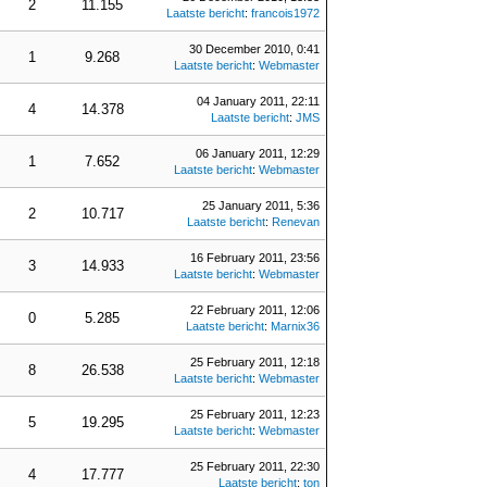
2
11.155
Laatste bericht
:
francois1972
30 December 2010, 0:41
1
9.268
Laatste bericht
:
Webmaster
04 January 2011, 22:11
4
14.378
Laatste bericht
:
JMS
06 January 2011, 12:29
1
7.652
Laatste bericht
:
Webmaster
25 January 2011, 5:36
2
10.717
Laatste bericht
:
Renevan
16 February 2011, 23:56
3
14.933
Laatste bericht
:
Webmaster
22 February 2011, 12:06
0
5.285
Laatste bericht
:
Marnix36
25 February 2011, 12:18
8
26.538
Laatste bericht
:
Webmaster
25 February 2011, 12:23
5
19.295
Laatste bericht
:
Webmaster
25 February 2011, 22:30
4
17.777
Laatste bericht
:
ton