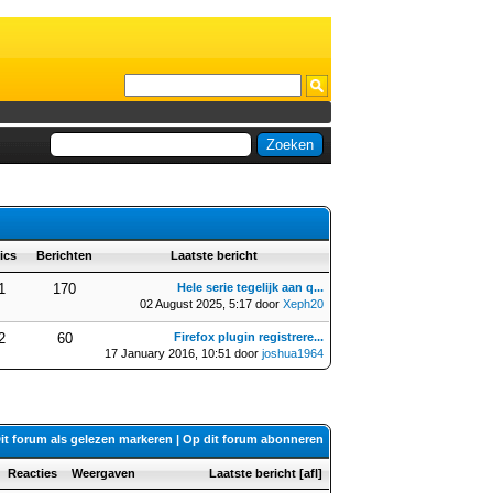
ics
Berichten
Laatste bericht
1
170
Hele serie tegelijk aan q...
02 August 2025, 5:17 door
Xeph20
2
60
Firefox plugin registrere...
17 January 2016, 10:51 door
joshua1964
it forum als gelezen markeren
|
Op dit forum abonneren
Reacties
Weergaven
Laatste bericht
[
afl
]