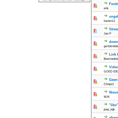
Foutm
erik
ongel
harten12
Strea
Jan P
downl
gertderidd
Link 
Boermetkies
Vide
GOED IDE
Geen 
Chrips2
Nieuw
MJK
"libx
joep_kijk
afsp