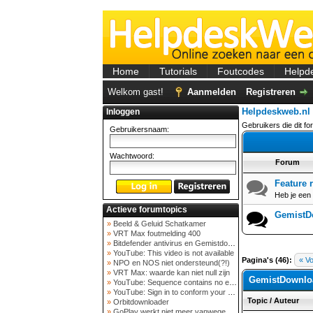
Home
Tutorials
Foutcodes
Helpd
Welkom gast!
Aanmelden
Registreren
Helpdeskweb.nl
Inloggen
Gebruikers die dit f
Gebruikersnaam:
Wachtwoord:
Forum
Feature 
Heb je een 
Actieve forumtopics
GemistD
»
Beeld & Geluid Schatkamer
»
VRT Max foutmelding 400
»
Bitdefender antivirus en Gemistdowloader
»
YouTube: This video is not available
Pagina's (46):
« Vo
»
NPO en NOS niet ondersteund(?!)
»
VRT Max: waarde kan niet null zijn
GemistDownlo
»
YouTube: Sequence contains no elements
»
YouTube: Sign in to conform your not a bot
Topic
/
Auteur
»
Orbitdownloader
»
GoPlay werkt niet meer vanwege nieuwe webadres