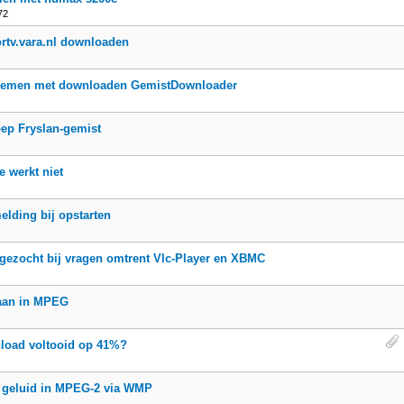
72
rtv.vara.nl downloaden
lemen met downloaden GemistDownloader
ep Fryslan-gemist
 werkt niet
elding bij opstarten
gezocht bij vragen omtrent Vlc-Player en XBMC
aan in MPEG
load voltooid op 41%?
 geluid in MPEG-2 via WMP