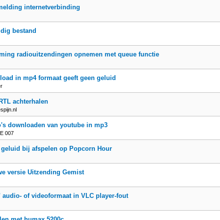
elding internetverbinding
dig bestand
ming radiouitzendingen opnemen met queue functie
oad in mp4 formaat geeft geen geluid
er
RTL achterhalen
pijn.nl
o's downloaden van youtube in mp3
E 007
geluid bij afspelen op Popcorn Hour
e versie Uitzending Gemist
" audio- of videoformaat in VLC player-fout
elen met humax 5200c