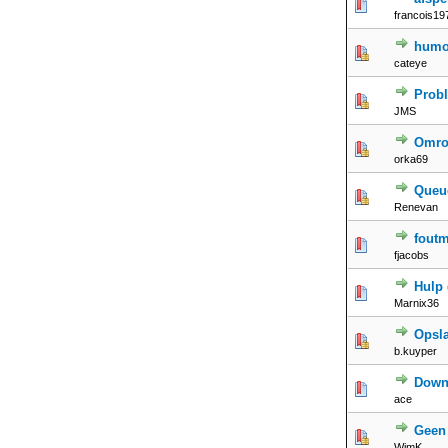
francois19
humo
cateye
Prob
JMS
Omro
orka69
Queue
Renevan
foutm
fjacobs
Hulp 
Marnix36
Opsl
b.kuyper
Down
ace
Geen
WimK