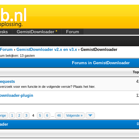
esks
GemistDownloader
*
Forum
 Forum
›
GemistDownloader v2.x en v3.x
›
GemistDownloader
orum bekijken: 13 gasten
Forums in GemistDownloader
Top
requests
4
verzoek voor een functie in de volgende versie? Plaats het hier.
ownloader-plugin
1
rige
1
2
3
4
5
6
...
46
Volgende »
ader
D