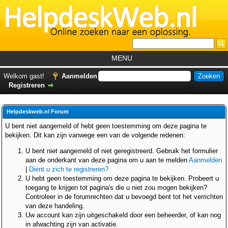
MENU
Home
Welkom gast!
Aanmelden
Registreren
Tutorials
Foutcodes
Helpdeskweb.nl Forum
Helpdesks
U bent niet aangemeld of hebt geen toestemming om deze pagina te
bekijken. Dit kan zijn vanwege een van de volgende redenen:
GemistDownloader
*
U bent niet aangemeld of niet geregistreerd. Gebruik het formulier
Forum
aan de onderkant van deze pagina om u aan te melden
Aanmelden
|
Dient u zich te registreren?
U hebt geen toestemming om deze pagina te bekijken. Probeert u
toegang te krijgen tot pagina's die u niet zou mogen bekijken?
Controleer in de forumrechten dat u bevoegd bent tot het verrichten
van deze handeling.
Uw account kan zijn uitgeschakeld door een beheerder, of kan nog
in afwachting zijn van activatie.