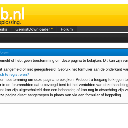
esks
GemistDownloader
*
Forum
Forum
gemeld of hebt geen toestemming om deze pagina te bekijken. Dit kan zijn v
et aangemeld of niet geregistreerd. Gebruik het formulier aan de onderkant 
ich te registreren?
en toestemming om deze pagina te bekijken. Probeert u toegang te krijgen to
r in de forumrechten dat u bevoegd bent tot het verrichten van deze handeling
t kan zijn uitgeschakeld door een beheerder, of kan nog in afwachting zijn va
ze pagina direct aangeroepen in plaats van via een formulier of koppeling.