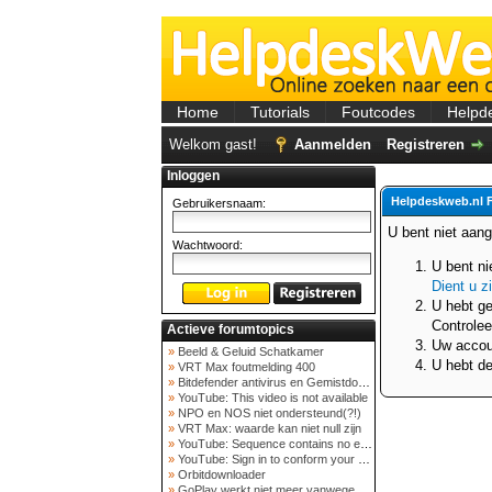
Home
Tutorials
Foutcodes
Helpd
Welkom gast!
Aanmelden
Registreren
Inloggen
Helpdeskweb.nl 
Gebruikersnaam:
U bent niet aan
Wachtwoord:
U bent ni
Dient u z
U hebt ge
Controlee
Actieve forumtopics
Uw accoun
»
Beeld & Geluid Schatkamer
U hebt de
»
VRT Max foutmelding 400
»
Bitdefender antivirus en Gemistdowloader
»
YouTube: This video is not available
»
NPO en NOS niet ondersteund(?!)
»
VRT Max: waarde kan niet null zijn
»
YouTube: Sequence contains no elements
»
YouTube: Sign in to conform your not a bot
»
Orbitdownloader
»
GoPlay werkt niet meer vanwege nieuwe webadres