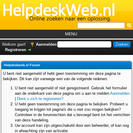
MENU
Home
Welkom gast!
Aanmelden
Registreren
Tutorials
Foutcodes
Helpdeskweb.nl Forum
Helpdesks
U bent niet aangemeld of hebt geen toestemming om deze pagina te
bekijken. Dit kan zijn vanwege een van de volgende redenen:
GemistDownloader
*
U bent niet aangemeld of niet geregistreerd. Gebruik het formulier
Forum
aan de onderkant van deze pagina om u aan te melden
Aanmelden
|
Dient u zich te registreren?
U hebt geen toestemming om deze pagina te bekijken. Probeert u
toegang te krijgen tot pagina's die u niet zou mogen bekijken?
Controleer in de forumrechten dat u bevoegd bent tot het verrichten
van deze handeling.
Uw account kan zijn uitgeschakeld door een beheerder, of kan nog
in afwachting zijn van activatie.