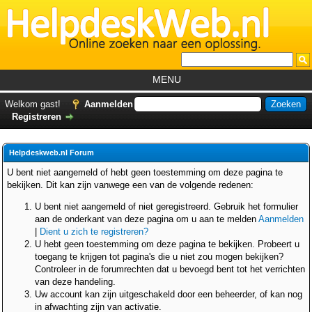
MENU
Home
Welkom gast!
Aanmelden
Registreren
Tutorials
Foutcodes
Helpdeskweb.nl Forum
Helpdesks
U bent niet aangemeld of hebt geen toestemming om deze pagina te
bekijken. Dit kan zijn vanwege een van de volgende redenen:
GemistDownloader
*
U bent niet aangemeld of niet geregistreerd. Gebruik het formulier
Forum
aan de onderkant van deze pagina om u aan te melden
Aanmelden
|
Dient u zich te registreren?
U hebt geen toestemming om deze pagina te bekijken. Probeert u
toegang te krijgen tot pagina's die u niet zou mogen bekijken?
Controleer in de forumrechten dat u bevoegd bent tot het verrichten
van deze handeling.
Uw account kan zijn uitgeschakeld door een beheerder, of kan nog
in afwachting zijn van activatie.