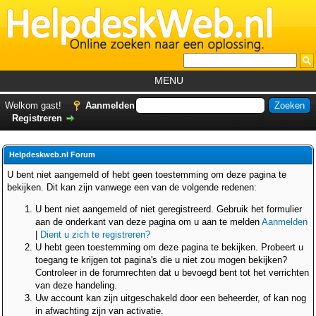
MENU
Home
Welkom gast!
Aanmelden
Registreren
Tutorials
Foutcodes
Helpdeskweb.nl Forum
Helpdesks
U bent niet aangemeld of hebt geen toestemming om deze pagina te
bekijken. Dit kan zijn vanwege een van de volgende redenen:
GemistDownloader
*
U bent niet aangemeld of niet geregistreerd. Gebruik het formulier
Forum
aan de onderkant van deze pagina om u aan te melden
Aanmelden
|
Dient u zich te registreren?
U hebt geen toestemming om deze pagina te bekijken. Probeert u
toegang te krijgen tot pagina's die u niet zou mogen bekijken?
Controleer in de forumrechten dat u bevoegd bent tot het verrichten
van deze handeling.
Uw account kan zijn uitgeschakeld door een beheerder, of kan nog
in afwachting zijn van activatie.