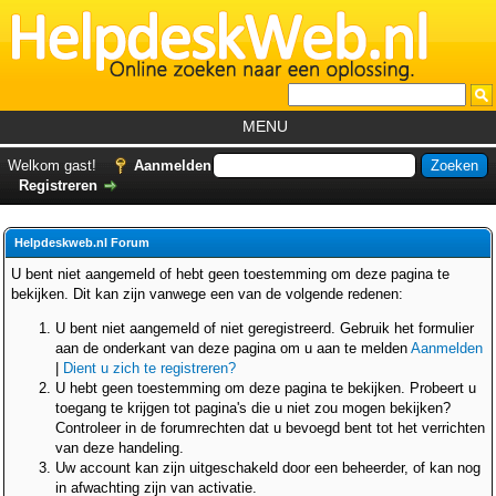
MENU
Home
Welkom gast!
Aanmelden
Registreren
Tutorials
Foutcodes
Helpdeskweb.nl Forum
Helpdesks
U bent niet aangemeld of hebt geen toestemming om deze pagina te
bekijken. Dit kan zijn vanwege een van de volgende redenen:
GemistDownloader
*
U bent niet aangemeld of niet geregistreerd. Gebruik het formulier
Forum
aan de onderkant van deze pagina om u aan te melden
Aanmelden
|
Dient u zich te registreren?
U hebt geen toestemming om deze pagina te bekijken. Probeert u
toegang te krijgen tot pagina's die u niet zou mogen bekijken?
Controleer in de forumrechten dat u bevoegd bent tot het verrichten
van deze handeling.
Uw account kan zijn uitgeschakeld door een beheerder, of kan nog
in afwachting zijn van activatie.