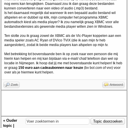
nog eens kan terugkijken. Daarnaast zou ik dan graag deze bestanden
kunnen converteren naar een video of audio (.mp3) bestand.
Is het daarnaast mogelijk dat wanneer ik een bepaald audio bestand wil
afspelen en er dubbel op klik, mijn computer het programma XBMC
automatisch kiest als media player? Ik zou namelijk graag XBMC voor alle
bestandsextensies als gewenste media player willen zien in Windows.
Ten slotte zou ik graag zowel de XBMC als de Vlc-Player koppelen aan een
media speler zoals AC Ryan of DVico TViX (die ik aan mijn tv heb
aangesloten), zodat ik beide media players kan afspelen op mijn tv.
Met betrekking tot bovenstaande ben ik op zoek naar een persoon die mij
hierin kan helpen en mij kan bijstaan via e-mail/ chat/ telefoon dan wel op
locatie in Nijmegen. Ik hoop dat jij me met bovenstaande kunt helpen! Ik heb
er graag
150 euro aan cadeaubonnen naar keuze
(bv bol.com of vvv) voor
over als je hiermee kunt helpen.
Zoek
Antwoord
«
Ouder
topic
|