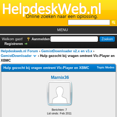
MENU
Home
Welkom gast!
Aanmelden
Registreren
Tutorials
Helpdeskweb.nl Forum
›
GemistDownloader v2.x en v3.x
›
Foutcodes
GemistDownloader
›
Hulp gezocht bij vragen omtrent Vlc-Player en
XBMC
Helpdesks
Hulp gezocht bij vragen omtrent Vlc-Player en XBMC
Topic Modes
GemistDownloader
*
Marnix36
Forum
Berichten: 7
Lid sinds: Feb 2011