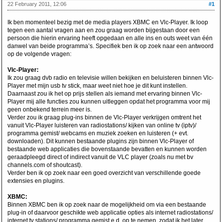
22 February 2011, 12:06
#1
Ik ben momenteel bezig met de media players XBMC en Vlc-Player. Ik loop
tegen een aantal vragen aan en zou graag worden bijgestaan door een
persoon die hierin ervaring heeft opgedaan en alle ins en outs weet van één
danwel van beide programma’s. Specifiek ben ik op zoek naar een antwoord
op de volgende vragen:
Vlc-Player:
Ik zou graag dvb radio en televisie willen bekijken en beluisteren binnen Vlc-
Player met mijn usb tv stick, maar weet niet hoe je dit kunt instellen.
Daarnaast zou ik het op prijs stellen als iemand met ervaring binnen Vlc-
Player mij alle functies zou kunnen uitleggen opdat het programma voor mij
geen onbekend terrein meer is.
Verder zou ik graag plug-ins binnen de Vlc-Player verkrijgen omtrent het
vanuit Vlc-Player luisteren van radiostations/ kijken van online tv (iptv)/
programma gemist/ webcams en muziek zoeken en luisteren (+ evt.
downloaden). Dit kunnen bestaande plugins zijn binnen Vlc-Player of
bestaande web applicaties die bovenstaande bevatten en kunnen worden
geraadpleegd direct of indirect vanuit de VLC player (zoals nu met bv
channels.com of shoutcast).
Verder ben ik op zoek naar een goed overzicht van verschillende goede
extensies en plugins.
XBMC:
Binnen XBMC ben ik op zoek naar de mogelijkheid om via een bestaande
plug-in of daarvoor geschikte web applicatie opties als internet radiostations/
internet tv stations/ programma gemist e.d. op te nemen, zodat ik het later