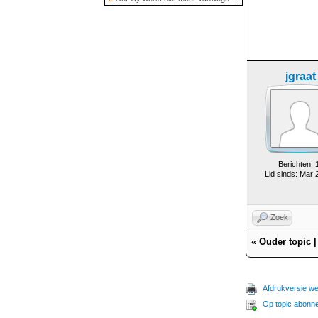
jgraat
Berichten: 
Lid sinds: Mar 
Zoek
«
Ouder topic
Afdrukversie w
Op topic abonn