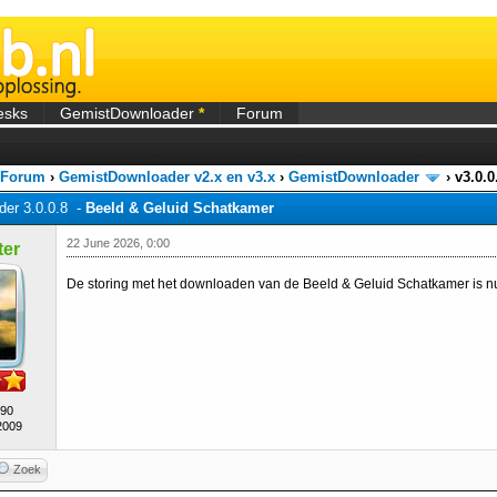
esks
GemistDownloader
*
Forum
 Forum
›
GemistDownloader v2.x en v3.x
›
GemistDownloader
›
v3.0.
er 3.0.0.8 -
Beeld & Geluid Schatkamer
22 June 2026, 0:00
er
De storing met het downloaden van de Beeld & Geluid Schatkamer is n
490
2009
Zoek