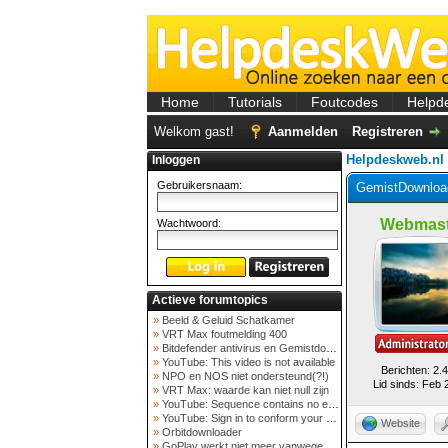
Home
Tutorials
Foutcodes
Helpd
Welkom gast!
Aanmelden
Registreren
Helpdeskweb.nl
Inloggen
Gebruikersnaam:
GemistDownload
Webmast
Wachtwoord:
Actieve forumtopics
»
Beeld & Geluid Schatkamer
»
VRT Max foutmelding 400
»
Bitdefender antivirus en Gemistdowloader
»
YouTube: This video is not available
Berichten: 2.
»
NPO en NOS niet ondersteund(?!)
Lid sinds: Feb 
»
VRT Max: waarde kan niet null zijn
»
YouTube: Sequence contains no elements
»
YouTube: Sign in to conform your not a bot
Website
»
Orbitdownloader
»
GoPlay werkt niet meer vanwege nieuwe webadres