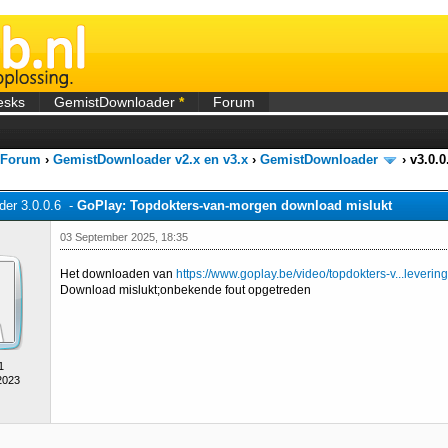
esks
GemistDownloader
*
Forum
 Forum
›
GemistDownloader v2.x en v3.x
›
GemistDownloader
›
v3.0.
er 3.0.0.6 -
GoPlay: Topdokters-van-morgen download mislukt
03 September 2025, 18:35
Het downloaden van
https://www.goplay.be/video/topdokters-v...leverin
Download mislukt;onbekende fout opgetreden
1
2023