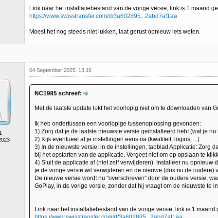
Link naar het installatiebestand van de vorige versie, link is 1 maand ge
https://www.swisstransfer.com/d/3a602895...2abd7af1aa
Moest het nog steeds niet lukken, laat gerust opnieuw iets weten.
04 September 2025, 13:16
NC1985 schreef:
Met de laatste update lukt het voorlopig niet om te downloaden van G
Ik heb ondertussen een voorlopige tussenoplossing gevonden:
1) Zorg dat je de laatste nieuwste versie geïnstalleerd hebt (wat je nu 
1
2) Kijk eventueel al je instellingen eens na (kwaliteit, logins, ...)
2023
3) In de nieuwste versie: in de instellingen, tabblad Applicatie: Zorg da
bij het opstarten van de applicatie. Vergeet niet om op opslaan te klik
4) Sluit de applicatie af (niet zelf verwijderen). Installeer nu opnieuw d
je de vorige versie wil verwijderen en de nieuwe (dus nu de oudere) ve
De nieuwe versie wordt nu "overschreven" door de oudere versie, w
GoPlay, in de vorige versie, zonder dat hij vraagt om de nieuwste te in
Link naar het installatiebestand van de vorige versie, link is 1 maand 
https://www.swisstransfer.com/d/3a602895...2abd7af1aa