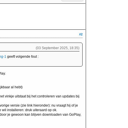
#2
(03 September 2025, 18:35)
ing-1
geeft volgende fout :
lay.
ijkbaar al hebt)
het vinkje uitstaat bij het controleren van updates bij
vorige versie (zie link hieronder): nu vraagt hij of je
wil installeren: druk uiteraard op ok.
rdoor je gewoon kan blijven downloaden van GoPlay,