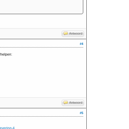
Antwoord
#4
rhelpen:
Antwoord
#5
levering-4