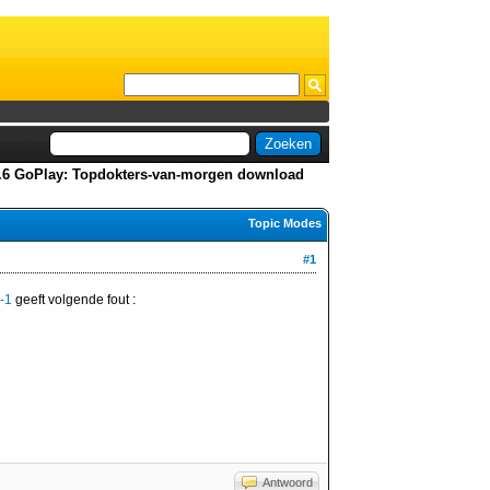
0.6 GoPlay: Topdokters-van-morgen download
Topic Modes
#1
g-1
geeft volgende fout :
Antwoord