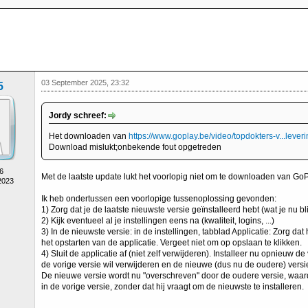
03 September 2025, 23:32
5
Jordy schreef:
Het downloaden van
https://www.goplay.be/video/topdokters-v...lever
Download mislukt;onbekende fout opgetreden
6
Met de laatste update lukt het voorlopig niet om te downloaden van GoP
2023
Ik heb ondertussen een voorlopige tussenoplossing gevonden:
1) Zorg dat je de laatste nieuwste versie geïnstalleerd hebt (wat je nu bl
2) Kijk eventueel al je instellingen eens na (kwaliteit, logins, ...)
3) In de nieuwste versie: in de instellingen, tabblad Applicatie: Zorg dat 
het opstarten van de applicatie. Vergeet niet om op opslaan te klikken.
4) Sluit de applicatie af (niet zelf verwijderen). Installeer nu opnieuw de 
de vorige versie wil verwijderen en de nieuwe (dus nu de oudere) versie 
De nieuwe versie wordt nu "overschreven" door de oudere versie, waa
in de vorige versie, zonder dat hij vraagt om de nieuwste te installeren.