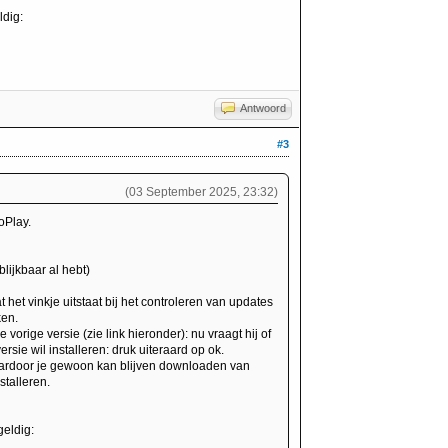
ldig:
Antwoord
#3
(03 September 2025, 23:32)
oPlay.
blijkbaar al hebt)
t het vinkje uitstaat bij het controleren van updates
ken.
e vorige versie (zie link hieronder): nu vraagt hij of
rsie wil installeren: druk uiteraard op ok.
aardoor je gewoon kan blijven downloaden van
stalleren.
geldig: