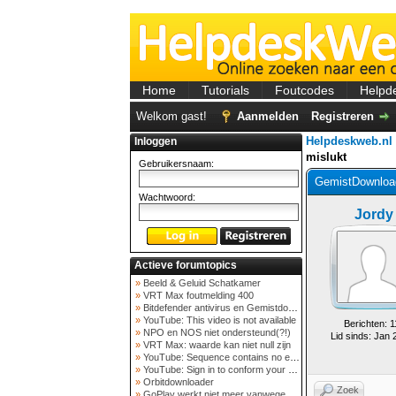
Home
Tutorials
Foutcodes
Helpd
Welkom gast!
Aanmelden
Registreren
Helpdeskweb.nl
Inloggen
mislukt
Gebruikersnaam:
GemistDownload
Wachtwoord:
Jordy
Actieve forumtopics
»
Beeld & Geluid Schatkamer
»
VRT Max foutmelding 400
»
Bitdefender antivirus en Gemistdowloader
»
YouTube: This video is not available
Berichten: 1
»
NPO en NOS niet ondersteund(?!)
Lid sinds: Jan 
»
VRT Max: waarde kan niet null zijn
»
YouTube: Sequence contains no elements
»
YouTube: Sign in to conform your not a bot
»
Orbitdownloader
Zoek
»
GoPlay werkt niet meer vanwege nieuwe webadres