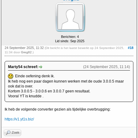
Berichten: 4
Lid sinds: Sep 2025
24 September 2025, 11:32
#18
(Dit bericht is het laatst bewerkt op 24 September 2025,
11:34 door
Greg82
.)
Marty54 schreef:
(24 September 2025, 11:14)
Einde oefening denk ik.
Ik heb nog een paar dagen kunnen werken met de oude 3.0.0.5 maar
ook dat is over.
Kortom 3.0.0.5 - 3.0.0.6 en 3.0.0.7 geen resultaat.
Vooral YT is knudde .
Ik heb de volgende converter gezien als tijdelijke overbrugging:
https://v1.yt1s.biz/
Zoek