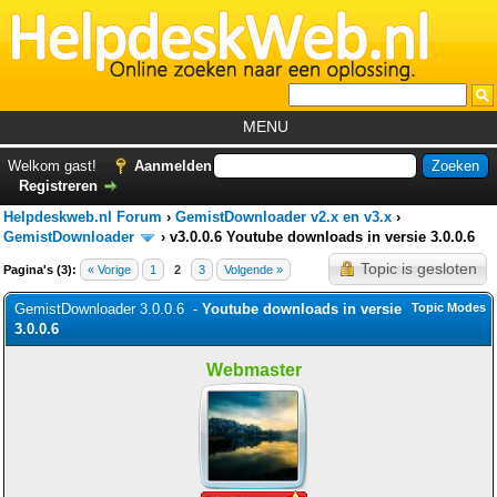
MENU
Home
Welkom gast!
Aanmelden
Registreren
Tutorials
Helpdeskweb.nl Forum
›
GemistDownloader v2.x en v3.x
›
Foutcodes
GemistDownloader
›
v3.0.0.6 Youtube downloads in versie 3.0.0.6
Topic is gesloten
Pagina's (3):
« Vorige
1
2
3
Volgende »
Helpdesks
GemistDownloader 3.0.0.6 -
GemistDownloader
Youtube downloads in versie
*
Topic Modes
3.0.0.6
Forum
Webmaster