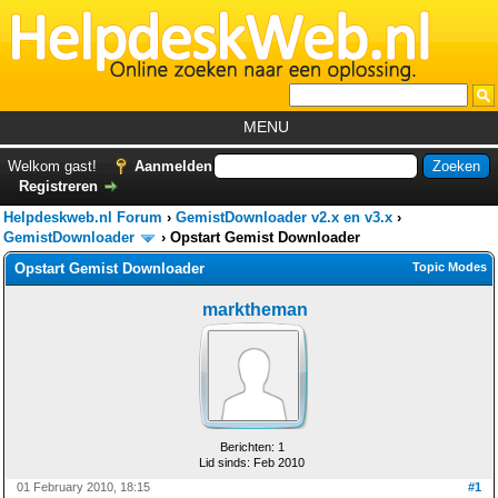
MENU
Home
Welkom gast!
Aanmelden
Registreren
Tutorials
Helpdeskweb.nl Forum
›
GemistDownloader v2.x en v3.x
›
Foutcodes
GemistDownloader
›
Opstart Gemist Downloader
Opstart Gemist Downloader
Topic Modes
Helpdesks
marktheman
GemistDownloader
*
Forum
Berichten: 1
Lid sinds: Feb 2010
01 February 2010, 18:15
#1