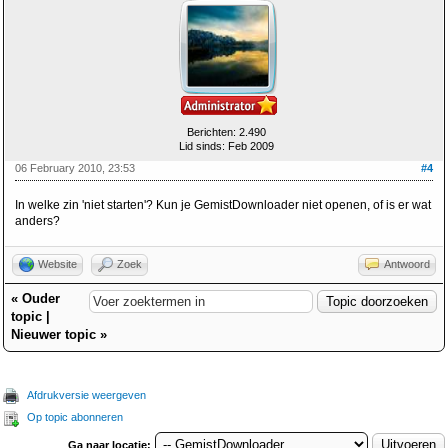
Berichten: 2.490
Lid sinds: Feb 2009
06 February 2010, 23:53
#4
In welke zin 'niet starten'? Kun je GemistDownloader niet openen, of is er wat
anders?
Website
Zoek
Antwoord
«
Ouder
topic
|
Nieuwer topic
»
Afdrukversie weergeven
Op topic abonneren
Ga naar locatie: