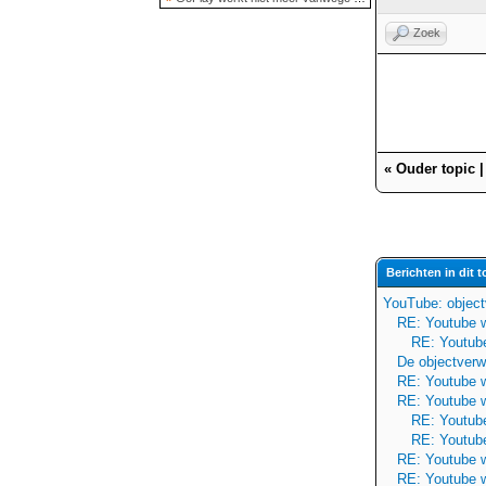
Zoek
«
Ouder topic
Berichten in dit t
YouTube: objectv
RE: Youtube w
RE: Youtube
De objectverwi
RE: Youtube w
RE: Youtube w
RE: Youtube
RE: Youtube
RE: Youtube w
RE: Youtube w