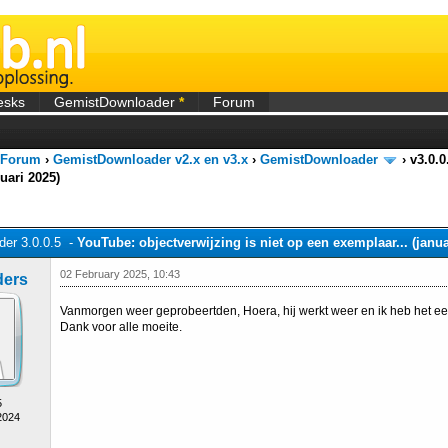
esks
GemistDownloader
*
Forum
 Forum
›
GemistDownloader v2.x en v3.x
›
GemistDownloader
›
v3.0.0
uari 2025)
er 3.0.0.5 -
YouTube: objectverwijzing is niet op een exemplaar... (janua
02 February 2025, 10:43
ders
Vanmorgen weer geprobeertden, Hoera, hij werkt weer en ik heb het e
Dank voor alle moeite.
5
2024