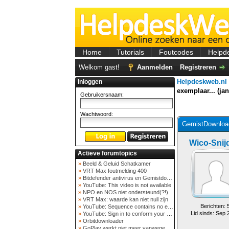
Home
Tutorials
Foutcodes
Helpd
Welkom gast!
Aanmelden
Registreren
Helpdeskweb.nl
Inloggen
exemplaar... (jan
Gebruikersnaam:
Wachtwoord:
GemistDownload
Wico-Snij
Actieve forumtopics
»
Beeld & Geluid Schatkamer
»
VRT Max foutmelding 400
»
Bitdefender antivirus en Gemistdowloader
»
YouTube: This video is not available
»
NPO en NOS niet ondersteund(?!)
»
VRT Max: waarde kan niet null zijn
Berichten: 
»
YouTube: Sequence contains no elements
Lid sinds: Sep 
»
YouTube: Sign in to conform your not a bot
»
Orbitdownloader
»
GoPlay werkt niet meer vanwege nieuwe webadres