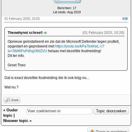
Berichten: 17
Lid sinds: Aug 2019
01 February 2025, 15:52
#18
Theowhynot schreef:
(01 February 2025, 10:28)
Opnieuw geïnstalleerd en zie dat de Microsoft Defender tegen pruttelt,
opgestart en geprobeerd met
https://youtu.be/kPa7bsKwL-c?
si=StW6PuPdhgONIZVU
helaas met dezelfde foutmelding!
Dit ter info.
Groet Theo
Dat is exact dezelfde foutmelding die ik ook krijg nu...
Wat nu ?
Zoek
«
Ouder
topic
|
Nieuwer topic
»
Topic is gesloten