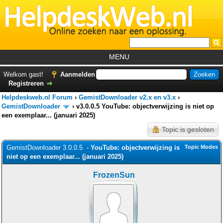
MENU
Home
Welkom gast!
Aanmelden
Registreren
Tutorials
Helpdeskweb.nl Forum
›
GemistDownloader v2.x en v3.x
›
Foutcodes
GemistDownloader
›
v3.0.0.5 YouTube: objectverwijzing is niet op
een exemplaar... (januari 2025)
Helpdesks
Topic is gesloten
GemistDownloader
*
GemistDownloader 3.0.0.5 -
YouTube: objectverwijzing is
Topic Modes
Forum
niet op een exemplaar... (januari 2025)
FrozenSun