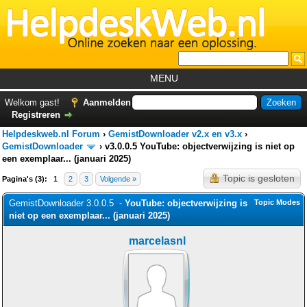
MENU
Home
Welkom gast!
Aanmelden
Registreren
Tutorials
Helpdeskweb.nl Forum
›
GemistDownloader v2.x en v3.x
›
Foutcodes
GemistDownloader
›
v3.0.0.5 YouTube: objectverwijzing is niet op
een exemplaar... (januari 2025)
Helpdesks
Topic is gesloten
Pagina's (3):
1
2
3
Volgende »
GemistDownloader
*
GemistDownloader 3.0.0.5 -
YouTube: objectverwijzing is
Topic Modes
Forum
niet op een exemplaar... (januari 2025)
marcelasnl