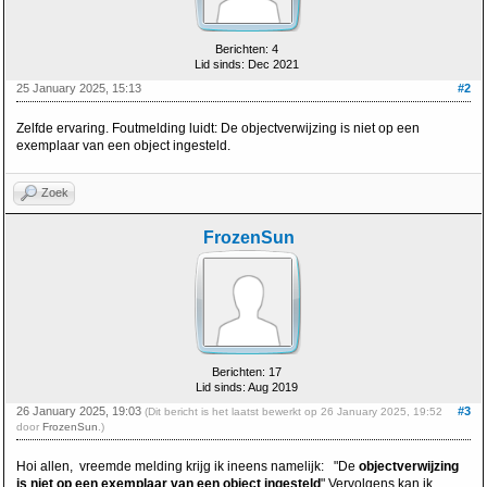
Berichten: 4
Lid sinds: Dec 2021
25 January 2025, 15:13
#2
Zelfde ervaring. Foutmelding luidt: De objectverwijzing is niet op een
exemplaar van een object ingesteld.
Zoek
FrozenSun
Berichten: 17
Lid sinds: Aug 2019
26 January 2025, 19:03
#3
(Dit bericht is het laatst bewerkt op 26 January 2025, 19:52
door
FrozenSun
.)
Hoi allen, vreemde melding krijg ik ineens namelijk: "De
objectverwijzing
is niet op een exemplaar van een object ingesteld
" Vervolgens kan ik