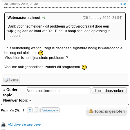
30 January 2025, 20:30
#10
Webmaster schreef:
(26 January 2025, 21:54)
Dank voor het melden - dit probleem wordt veroorzaakt door een
wijziging aan de kant van YouTube. Ik hoop snel een oplossing te
hebben.
Er is verbetering want nu zegt ie dat er een signature nodig is waardoor die
het nog nét niet doet
Misschien is het bijna einde probleem ?
Voel me ook gehandicapt zonder dit programma
Zoek
«
Ouder
topic
|
Nieuwer topic
»
Pagina's (3):
1
2
3
Volgende »
Topic is gesloten
Afdrukversie weergeven