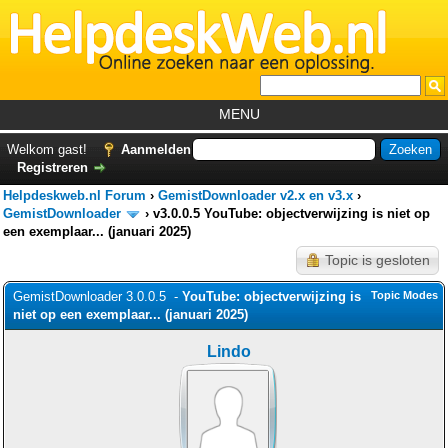
MENU
Home
Welkom gast!
Aanmelden
Registreren
Tutorials
Helpdeskweb.nl Forum
›
GemistDownloader v2.x en v3.x
›
Foutcodes
GemistDownloader
›
v3.0.0.5 YouTube: objectverwijzing is niet op
een exemplaar... (januari 2025)
Helpdesks
Topic is gesloten
GemistDownloader
*
GemistDownloader 3.0.0.5 -
YouTube: objectverwijzing is
Topic Modes
Forum
niet op een exemplaar... (januari 2025)
Lindo