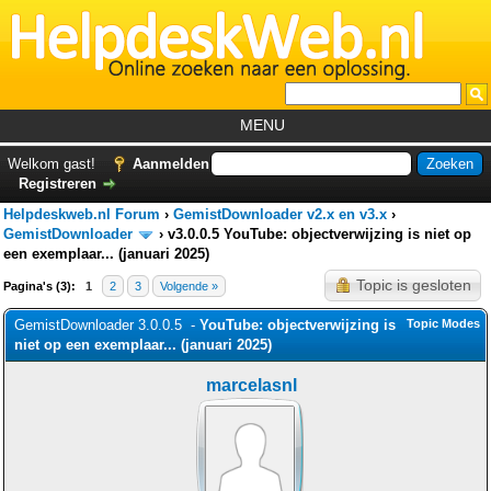
MENU
Home
Welkom gast!
Aanmelden
Registreren
Tutorials
Helpdeskweb.nl Forum
›
GemistDownloader v2.x en v3.x
›
Foutcodes
GemistDownloader
›
v3.0.0.5 YouTube: objectverwijzing is niet op
een exemplaar... (januari 2025)
Helpdesks
Topic is gesloten
Pagina's (3):
1
2
3
Volgende »
GemistDownloader
*
GemistDownloader 3.0.0.5 -
YouTube: objectverwijzing is
Topic Modes
Forum
niet op een exemplaar... (januari 2025)
marcelasnl