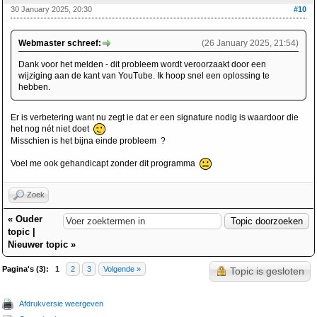
30 January 2025, 20:30
#10
Webmaster schreef:
(26 January 2025, 21:54)
Dank voor het melden - dit probleem wordt veroorzaakt door een
wijziging aan de kant van YouTube. Ik hoop snel een oplossing te
hebben.
Er is verbetering want nu zegt ie dat er een signature nodig is waardoor die
het nog nét niet doet
Misschien is het bijna einde probleem ?
Voel me ook gehandicapt zonder dit programma
Zoek
«
Ouder
topic
|
Nieuwer topic
»
Pagina's (3):
1
2
3
Volgende »
Topic is gesloten
Afdrukversie weergeven