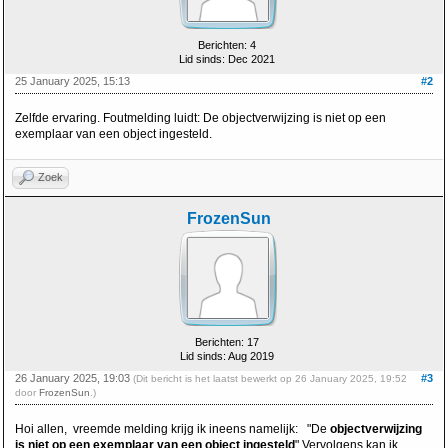
Berichten: 4
Lid sinds: Dec 2021
25 January 2025, 15:13
#2
Zelfde ervaring. Foutmelding luidt: De objectverwijzing is niet op een
exemplaar van een object ingesteld.
Zoek
FrozenSun
Berichten: 17
Lid sinds: Aug 2019
26 January 2025, 19:03
#3
(Dit bericht is het laatst bewerkt op 26 January 2025, 19:52
door
FrozenSun
.)
Hoi allen, vreemde melding krijg ik ineens namelijk: "De
objectverwijzing
is niet op een exemplaar van een object ingesteld
" Vervolgens kan ik