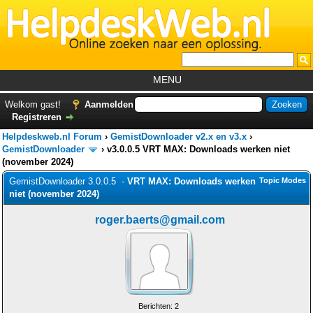
MENU
Home
Welkom gast!
Aanmelden
Registreren
Tutorials
Helpdeskweb.nl Forum
›
GemistDownloader v2.x en v3.x
›
Foutcodes
GemistDownloader
›
v3.0.0.5 VRT MAX: Downloads werken niet
(november 2024)
Helpdesks
GemistDownloader 3.0.0.5 -
VRT MAX: Downloads werken
Topic Modes
niet (november 2024)
GemistDownloader
*
Forum
roger.baerts@gmail.com
Berichten: 2