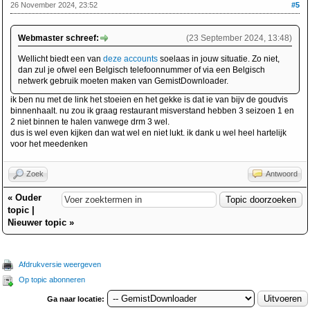
26 November 2024, 23:52
#5
Webmaster schreef:
(23 September 2024, 13:48)
Wellicht biedt een van
deze accounts
soelaas in jouw situatie. Zo niet,
dan zul je ofwel een Belgisch telefoonnummer of via een Belgisch
netwerk gebruik moeten maken van GemistDownloader.
ik ben nu met de link het stoeien en het gekke is dat ie van bijv de goudvis
binnenhaalt. nu zou ik graag restaurant misverstand hebben 3 seizoen 1 en
2 niet binnen te halen vanwege drm 3 wel.
dus is wel even kijken dan wat wel en niet lukt. ik dank u wel heel hartelijk
voor het meedenken
Zoek
Antwoord
«
Ouder
topic
|
Nieuwer topic
»
Afdrukversie weergeven
Op topic abonneren
Ga naar locatie: