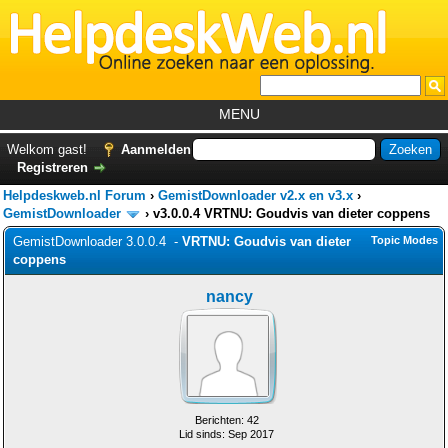
MENU
Home
Welkom gast!
Aanmelden
Registreren
Tutorials
Helpdeskweb.nl Forum
›
GemistDownloader v2.x en v3.x
›
Foutcodes
GemistDownloader
›
v3.0.0.4 VRTNU: Goudvis van dieter coppens
GemistDownloader 3.0.0.4 -
VRTNU: Goudvis van dieter
Topic Modes
Helpdesks
coppens
GemistDownloader
*
nancy
Forum
Berichten: 42
Lid sinds: Sep 2017