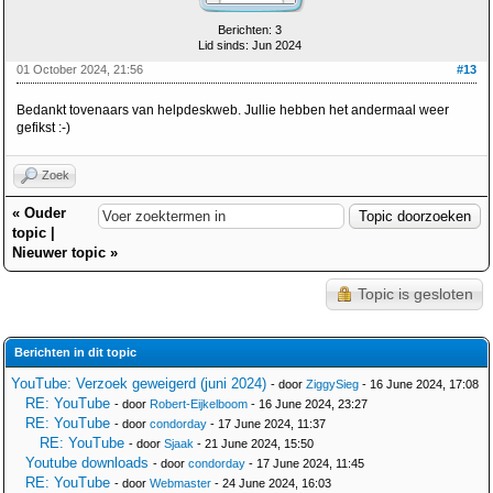
Berichten: 3
Lid sinds: Jun 2024
01 October 2024, 21:56
#13
Bedankt tovenaars van helpdeskweb. Jullie hebben het andermaal weer
gefikst :-)
Zoek
«
Ouder
topic
|
Nieuwer topic
»
Topic is gesloten
Berichten in dit topic
YouTube: Verzoek geweigerd (juni 2024)
- door
ZiggySieg
- 16 June 2024, 17:08
RE: YouTube
- door
Robert-Eijkelboom
- 16 June 2024, 23:27
RE: YouTube
- door
condorday
- 17 June 2024, 11:37
RE: YouTube
- door
Sjaak
- 21 June 2024, 15:50
Youtube downloads
- door
condorday
- 17 June 2024, 11:45
RE: YouTube
- door
Webmaster
- 24 June 2024, 16:03