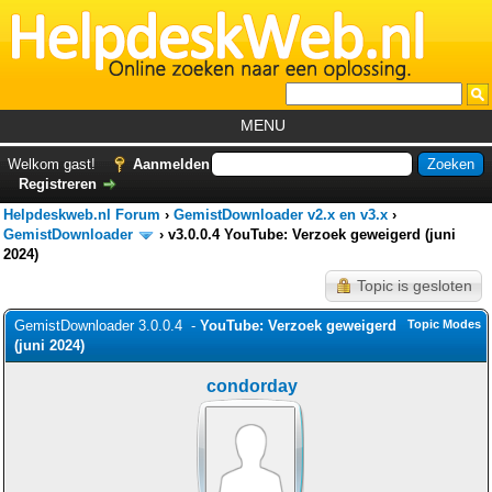
MENU
Home
Welkom gast!
Aanmelden
Registreren
Tutorials
Helpdeskweb.nl Forum
›
GemistDownloader v2.x en v3.x
›
Foutcodes
GemistDownloader
›
v3.0.0.4 YouTube: Verzoek geweigerd (juni
2024)
Helpdesks
Topic is gesloten
GemistDownloader
*
GemistDownloader 3.0.0.4 -
YouTube: Verzoek geweigerd
Topic Modes
Forum
(juni 2024)
condorday