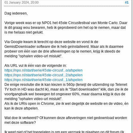
01 January 2024, 20:00
#1
Dag iedereen,
Vorige week was er op NPO1 het 45ste Circusfestival van Monte Carlo. Daar
ik dit graag wou bewaren, heb ik geprobeerd om het op te nemen, maar dat
is me helaas niet gelukt.
Via Google kwam ik terecht op deze website en vond ik de
GemistDownloader software die ik heb geïnstalleerd. Maar als ik daarmee
probeer om één van de drie afleveringen op te nemen, krijg ik steeds de
melding "ophalen video-url mislukt".
Als URL vul ik één van de volgende in:
https://npo.nl/start/serie/45ste-circusf...o/afspelen
https://npo.nl/start/serie/45ste-circusf...2/afspelen
https://npo.nl/start/serie/45ste-circusf...1/afspelen
De enige resolutie die ik kan kiezen is 560p (terwijl de uitzending op Telenet
TV toch in HD was dacht ik), maar als ik "Start downloaden" klik, dan zie ik de
voortgangbalk wel bewegen tot ongeveer 60%, maar daarna krijg ik dus de
melding "ophalen video-url mislukt".
Als ik de URls open in Chrome, zie ik wel degelijk de website en de video, én
kan ik deze afspelen.
Wat doe ik verkeerd? Of kunnen deze afleveringen niet gedownload worden
met deze software?
Ik weet niet of het toegelaten is om een verzoek te plaatsen op dit forum (ik