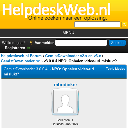
MENU
Home
Welkom gast!
Aanmelden
Registreren
Tutorials
Helpdeskweb.nl Forum
›
GemistDownloader v2.x en v3.x
›
Foutcodes
GemistDownloader
›
v3.0.0.4 NPO: Ophalen video-url mislukt?
GemistDownloader 3.0.0.4 -
NPO: Ophalen video-url
Topic Modes
Helpdesks
mislukt?
GemistDownloader
*
mbodicker
Forum
Berichten: 1
Lid sinds: Jan 2024