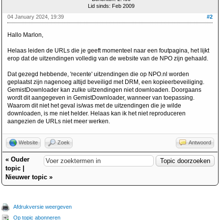
Lid sinds: Feb 2009
04 January 2024, 19:39
#2
Hallo Marlon,
Helaas leiden de URLs die je geeft momenteel naar een foutpagina, het lijkt
erop dat de uitzendingen volledig van de website van de NPO zijn gehaald.
Dat gezegd hebbende, 'recente' uitzendingen die op NPO.nl worden
geplaatst zijn nagenoeg altijd beveiligd met DRM, een kopieerbeveiliging.
GemistDownloader kan zulke uitzendingen niet downloaden. Doorgaans
wordt dit aangegeven in GemistDownloader, wanneer van toepassing.
Waarom dit niet het geval is/was met de uitzendingen die je wilde
downloaden, is me niet helder. Helaas kan ik het niet reproduceren
aangezien de URLs niet meer werken.
Website
Zoek
Antwoord
«
Ouder
topic
|
Nieuwer topic
»
Afdrukversie weergeven
Op topic abonneren