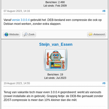
Berichten: 2.490
Lid sinds: Feb 2009
07 August 2023, 14:16
#8
Vanaf
versie 3.0.0.4
gebruikt het .DEB-bestand een compressie die ook op
Debian moet werken, zonder extra stappen.
Website
Zoek
Antwoord
Steijn_van_Essen
Berichten: 19
Lid sinds: Jul 2023
19 August 2023, 14:55
#9
Terug van vakantie toch maar even 3.0.0.4 geprobeerd: werkt als vanouds
(zowel installatie als in gebruik). Grappig feitje: de DEB-file gemaakt zonder
ZDST-compressie is meer dan 10% kleiner dan die mèt.