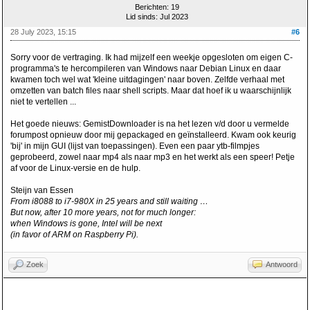
Berichten: 19
Lid sinds: Jul 2023
28 July 2023, 15:15
#6
Sorry voor de vertraging. Ik had mijzelf een weekje opgesloten om eigen C-
programma's te hercompileren van Windows naar Debian Linux en daar
kwamen toch wel wat 'kleine uitdagingen' naar boven. Zelfde verhaal met
omzetten van batch files naar shell scripts. Maar dat hoef ik u waarschijnlijk
niet te vertellen ...
Het goede nieuws: GemistDownloader is na het lezen v/d door u vermelde
forumpost opnieuw door mij gepackaged en geïnstalleerd. Kwam ook keurig
'bij' in mijn GUI (lijst van toepassingen). Even een paar ytb-filmpjes
geprobeerd, zowel naar mp4 als naar mp3 en het werkt als een speer! Petje
af voor de Linux-versie en de hulp.
Steijn van Essen
From i8088 to i7-980X in 25 years and still waiting …
But now, after 10 more years, not for much longer:
when Windows is gone, Intel will be next
(in favor of ARM on Raspberry Pi).
Zoek
Antwoord