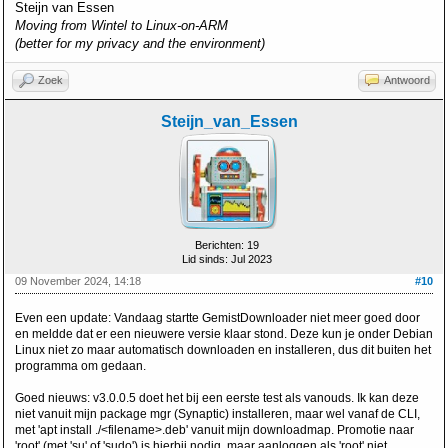
Steijn van Essen
Moving from Wintel to Linux-on-ARM
(better for my privacy and the environment)
Zoek
Antwoord
Steijn_van_Essen
Berichten: 19
Lid sinds: Jul 2023
09 November 2024, 14:18
#10
Even een update: Vandaag startte GemistDownloader niet meer goed door
en meldde dat er een nieuwere versie klaar stond. Deze kun je onder Debian
Linux niet zo maar automatisch downloaden en installeren, dus dit buiten het
programma om gedaan.
Goed nieuws: v3.0.0.5 doet het bij een eerste test als vanouds. Ik kan deze
niet vanuit mijn package mgr (Synaptic) installeren, maar wel vanaf de CLI,
met 'apt install ./<filename>.deb' vanuit mijn downloadmap. Promotie naar
'root' (met 'su' of 'sudo') is hierbij nodig, maar aanloggen als 'root' niet.