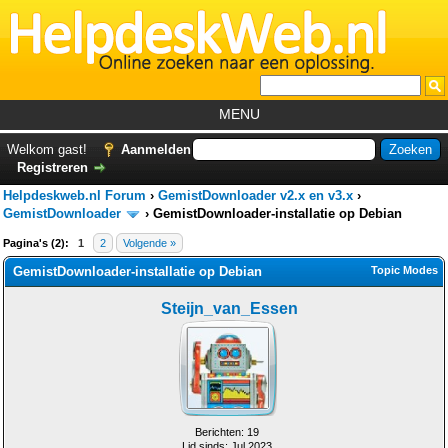
MENU
Home
Welkom gast!
Aanmelden
Registreren
Tutorials
Helpdeskweb.nl Forum
›
GemistDownloader v2.x en v3.x
›
Foutcodes
GemistDownloader
›
GemistDownloader-installatie op Debian
Pagina's (2):
1
2
Volgende »
Helpdesks
GemistDownloader-installatie op Debian
Topic Modes
GemistDownloader
*
Steijn_van_Essen
Forum
Berichten: 19
Lid sinds: Jul 2023