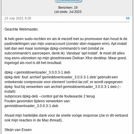
Berichten: 19
Lid sinds: Jul 2023
23 July 2023, 8:30
#3
Geachte Webmaster,
Ik heb geen sudo-rechten en als ik mezelf met su promoveer dan houd ik de
padinstellingen van mijn useraccount (zonder sbin-mappen erin). Apt install
lukt dan wel maar sommige dpkg-commando's niet (omdat ze
subcommando's aanroepen, denk ik). Vandaar 'apt install'. Ik moet dit alles
nog eens uitzoeken op mijn gloednieuwe Debian Xfce-desktop. Maar goed,
ingelogd als root is dit het resultaat:
dpkg -i gemistdownloader_3.0.0.3-1.deb
dpkg-deb: fout: archief 'gemistdownloader_3.0.0.3-1.deb' gebruikt een
onbekende compressie voor element 'control.tar.zst'; er wordt opgegeven
dpkg: fout bij verwerken van archief gemistdownloader_3.0.0.3-1.deb (--
install):
subproces dpkg-deb --control gaf de foutwaarde 2 terug
Fouten gevonden tijdens verwerken van:
gemistdownloader_3.0.0.3-1.deb
Alvast mijn hartelijke dank voor de snelle vorige response (zie in dit verband
ook mijn reacties in de Mac-thread),
Steijn van Essen