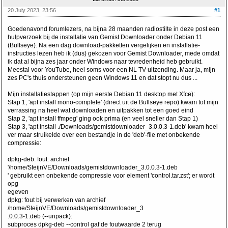
20 July 2023, 23:56
#1
Goedenavond forumlezers, na bijna 28 maanden radiostilte in deze post een
hulpverzoek bij de installatie van Gemist Downloader onder Debian 11
(Bullseye). Na een dag download-pakketten vergelijken en installatie-
instructies lezen heb ik (dus) gekozen voor Gemist Downloader, mede omdat
ik dat al bijna zes jaar onder Windows naar tevredenheid heb gebruikt.
Meestal voor YouTube, heel soms voor een NL TV-uitzending. Maar ja, mijn
zes PC's thuis ondersteunen geen Windows 11 en dat stopt nu dus ...
Mijn installatiestappen (op mijn eerste Debian 11 desktop met Xfce):
Stap 1, 'apt install mono-complete' (direct uit de Bullseye repo) kwam tot mijn
verrassing na heel wat downloaden en uitpakken tot een goed eind
Stap 2, 'apt install ffmpeg' ging ook prima (en veel sneller dan Stap 1)
Stap 3, 'apt install ./Downloads/gemistdownloader_3.0.0.3-1.deb' kwam heel
ver maar struikelde over een bestandje in de 'deb'-file met onbekende
compressie:
dpkg-deb: fout: archief
'/home/SteijnVE/Downloads/gemistdownloader_3.0.0.3-1.deb
' gebruikt een onbekende compressie voor element 'control.tar.zst'; er wordt
opg
egeven
dpkg: fout bij verwerken van archief
/home/SteijnVE/Downloads/gemistdownloader_3
.0.0.3-1.deb (--unpack):
subproces dpkg-deb --control gaf de foutwaarde 2 terug