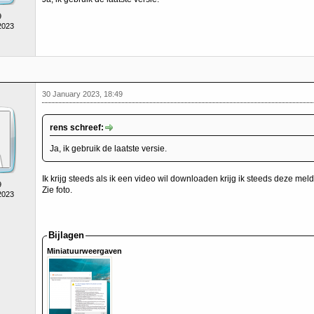
9
2023
30 January 2023, 18:49
rens schreef:
Ja, ik gebruik de laatste versie.
Ik krijg steeds als ik een video wil downloaden krijg ik steeds deze meld
9
Zie foto.
2023
Bijlagen
Miniatuurweergaven