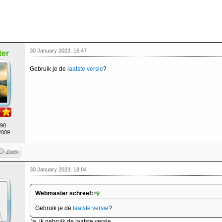
30 January 2023, 16:47
er
Gebruik je de
laatste versie
?
490
2009
Zoek
30 January 2023, 18:04
Webmaster schreef:
Gebruik je de
laatste versie
?
Ja, ik gebruik de laatste versie.