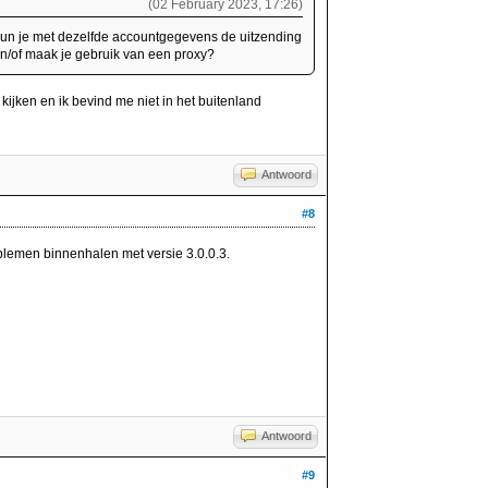
(02 February 2023, 17:26)
un je met dezelfde accountgegevens de uitzending
 en/of maak je gebruik van een proxy?
kijken en ik bevind me niet in het buitenland
Antwoord
#8
oblemen binnenhalen met versie 3.0.0.3.
Antwoord
#9