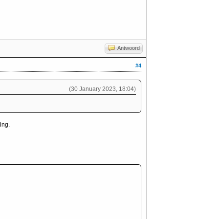
Antwoord
#4
(30 January 2023, 18:04)
ing.