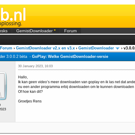
esks
GemistDownloader
*
Forum
 Forum
›
GemistDownloader v2.x en v3.x
›
GemistDownloader
›
v3.0.
er 3.0.0.2 bèta -
GoPlay: Welke GemistDownloader-versie
30 January 2023, 16:03
Hallo,
Ik kan geen video’s meer downloaden van goplay en ik las net dat ander
nu een ander programma erbij downloaden om te kunnen downloaden 
Of hoe kan dit?
Groetjes Rens
9
2023