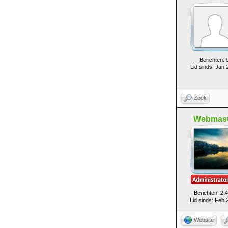
Berichten: 
Lid sinds: Jan 
Zoek
Webmast
Berichten: 2.
Lid sinds: Feb 
Website