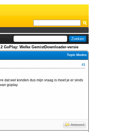
0.2 GoPlay: Welke GemistDownloader-versie
Topic Modes
#1
e dat wel konden dus mijn vraag is moet je er sinds
van goplay.
Antwoord