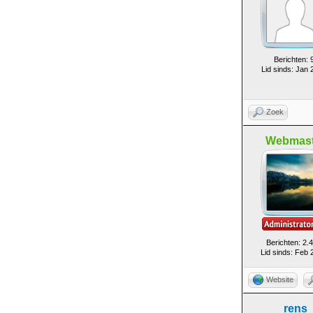
Berichten: 
Lid sinds: Jan 
Zoek
Webmast
Berichten: 2.
Lid sinds: Feb 
Website
rens