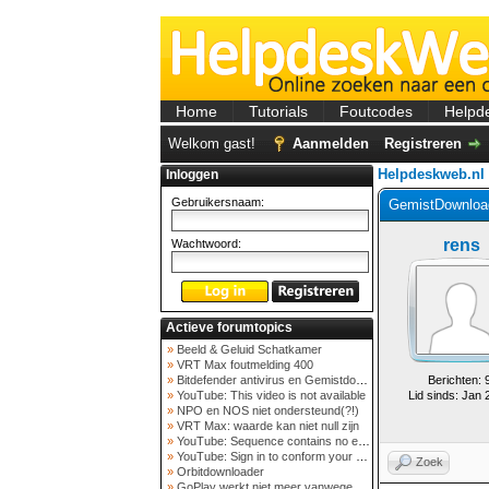
Home
Tutorials
Foutcodes
Helpd
Welkom gast!
Aanmelden
Registreren
Helpdeskweb.nl
Inloggen
Gebruikersnaam:
GemistDownload
rens
Wachtwoord:
Actieve forumtopics
»
Beeld & Geluid Schatkamer
»
VRT Max foutmelding 400
»
Bitdefender antivirus en Gemistdowloader
Berichten: 
»
YouTube: This video is not available
Lid sinds: Jan 
»
NPO en NOS niet ondersteund(?!)
»
VRT Max: waarde kan niet null zijn
»
YouTube: Sequence contains no elements
»
YouTube: Sign in to conform your not a bot
Zoek
»
Orbitdownloader
»
GoPlay werkt niet meer vanwege nieuwe webadres