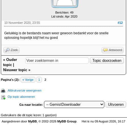
Berichten: 49
Lid sinds: Apr 2020
10 November 2020, 23:55
#12
Gelukkig is de bestands naam weer gewoon bedankt voor de snelle
oplossing hopelijk blijf het nu goed
Zoek
Antwoord
«
Ouder
topic
|
Nieuwer topic
»
Pagina's (2):
« Vorige
1
2
Afdrukversie weergeven
Op topic abonneren
Ga naar locatie:
Gebruikers die dit topic lezen: 1 gast(en)
Aangedreven door
MyBB
, © 2002-2026
MyBB Group
.
Het is nu 09 August 2026, 16:17