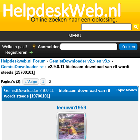
MENU
Home
Welkom gast!
Aanmelden
Registreren
Tutorials
Helpdeskweb.nl Forum
›
GemistDownloader v2.x en v3.x
›
Foutcodes
GemistDownloader
›
v2.9.0.11 titelnaam download van rtl wordt
steeds [19700101]
Helpdesks
Pagina's (2):
« Vorige
1
2
GemistDownloader
*
GemistDownloader 2.9.0.11 -
titelnaam download van rtl
Topic Modes
wordt steeds [19700101]
Forum
leeuwin1959