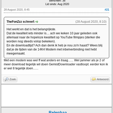
Berichten: 38
Lid sinds: Aug 2020
28 August 2020, 8:45
#21
TheFonZzz schreef:
(28 August 2020, 8:10)
Het werkt en dat is het belangrijkste.
Dat de kwaliteit iets minder is.... ach we keken 10 jaar geleden ook
allemaal naar de hopeloze kwaliteit op YouTube filmpjes (sterker die
worden nog steeds volop bekeken).
En de downloadtijd? Ach dan denk ik heb je nou zo'n haast? Wees blij
dat je de tijden van de 14K4 Modem met inbelverbinding niet hebt
meegemaakt.
Met een modem was wel ff wat anders en traag....... Wel jammer als je 2 of
meer download tegelijk wil doen GemistDownloader vastloopt. eerder kon ik
er wel 8 tegelijk doen.......
Zoek
Antwoord
Relenbaa