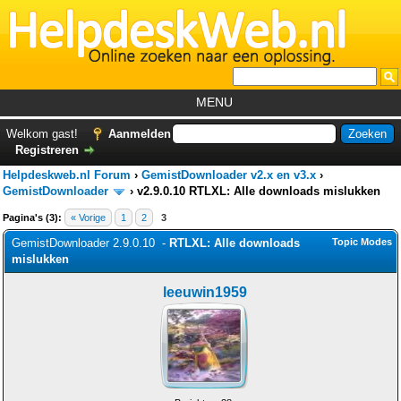
MENU
Home
Welkom gast!
Aanmelden
Registreren
Tutorials
Helpdeskweb.nl Forum
›
GemistDownloader v2.x en v3.x
›
Foutcodes
GemistDownloader
›
v2.9.0.10 RTLXL: Alle downloads mislukken
Pagina's (3):
« Vorige
1
2
3
Helpdesks
GemistDownloader 2.9.0.10 -
RTLXL: Alle downloads
Topic Modes
GemistDownloader
*
mislukken
Forum
leeuwin1959