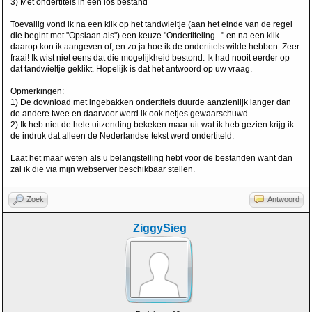
3) Met ondertitels in een los bestand
Toevallig vond ik na een klik op het tandwieltje (aan het einde van de regel
die begint met "Opslaan als") een keuze "Ondertiteling..." en na een klik
daarop kon ik aangeven of, en zo ja hoe ik de ondertitels wilde hebben. Zeer
fraai! Ik wist niet eens dat die mogelijkheid bestond. Ik had nooit eerder op
dat tandwieltje geklikt. Hopelijk is dat het antwoord op uw vraag.
Opmerkingen:
1) De download met ingebakken ondertitels duurde aanzienlijk langer dan
de andere twee en daarvoor werd ik ook netjes gewaarschuwd.
2) Ik heb niet de hele uitzending bekeken maar uit wat ik heb gezien krijg ik
de indruk dat alleen de Nederlandse tekst werd ondertiteld.
Laat het maar weten als u belangstelling hebt voor de bestanden want dan
zal ik die via mijn webserver beschikbaar stellen.
Zoek
Antwoord
ZiggySieg