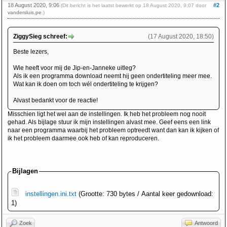
18 August 2020, 9:06
#2
(Dit bericht is het laatst bewerkt op 18 August 2020, 9:07 door
vandersluis.pe
.)
ZiggySieg schreef:
(17 August 2020, 18:50)
Beste lezers,
Wie heeft voor mij de Jip-en-Janneke uitleg?
Als ik een programma download neemt hij geen ondertiteling meer mee.
Wat kan ik doen om toch wél ondertiteling te krijgen?
Alvast bedankt voor de reactie!
Misschien ligt het wel aan de instellingen. Ik heb het probleem nog nooit
gehad. Als bijlage stuur ik mijn instellingen alvast mee. Geef eens een link
naar een programma waarbij het probleem optreedt want dan kan ik kijken of
ik het probleem daarmee ook heb of kan reproduceren.
Bijlagen
instellingen.ini.txt
(Grootte: 730 bytes / Aantal keer gedownload:
1)
Zoek
Antwoord