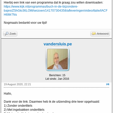
Hierbij een link van een programma dat ik graag zou willen downloaden:
https://www.kijk.nl/programmas/buch-in-de-bijzondere-
bajes/ZShGIo36LOW/seizoen/141707304358/afleveringen/video/italie/lACF
H6Mr7Ns
Nogmaals bedankt voor uw tijd!
Zoek
Antwoord
vandersluis.pe
Berichten: 15
Lid sinds: Jan 2016
19 August 2020, 22:21
#4
Hallo,
Dank voor de link. Daarmee heb ik de uitzending drie keer opgehaald:
1) Zonder ondertitels
2) Met ingebakken ondertitels