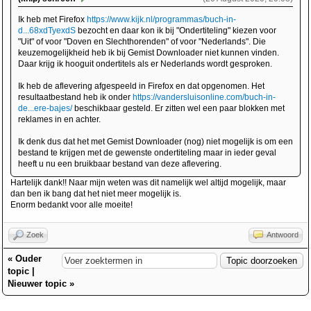
Ik heb met Firefox
https://www.kijk.nl/programmas/buch-in-
d...68xdTyexdS
bezocht en daar kon ik bij "Ondertiteling" kiezen voor
"Uit" of voor "Doven en Slechthorenden" of voor "Nederlands". Die
keuzemogelijkheid heb ik bij Gemist Downloader niet kunnen vinden.
Daar krijg ik hooguit ondertitels als er Nederlands wordt gesproken.
Ik heb de aflevering afgespeeld in Firefox en dat opgenomen. Het
resultaatbestand heb ik onder
https://vandersluisonline.com/buch-in-
de...ere-bajes/
beschikbaar gesteld. Er zitten wel een paar blokken met
reklames in en achter.
Ik denk dus dat het met Gemist Downloader (nog) niet mogelijk is om een
bestand te krijgen met de gewenste ondertiteling maar in ieder geval
heeft u nu een bruikbaar bestand van deze aflevering.
Hartelijk dank!! Naar mijn weten was dit namelijk wel altijd mogelijk, maar
dan ben ik bang dat het niet meer mogelijk is.
Enorm bedankt voor alle moeite!
Zoek
Antwoord
«
Ouder
topic
|
Nieuwer topic
»