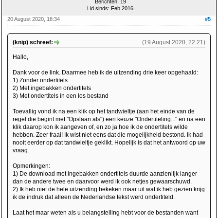
Berichten: 19
Lid sinds: Feb 2016
20 August 2020, 18:34
#5
(knip) schreef:
(19 August 2020, 22:21)
Hallo,
Dank voor de link. Daarmee heb ik de uitzending drie keer opgehaald:
1) Zonder ondertitels
2) Met ingebakken ondertitels
3) Met ondertitels in een los bestand
Toevallig vond ik na een klik op het tandwieltje (aan het einde van de
regel die begint met "Opslaan als") een keuze "Ondertiteling..." en na een
klik daarop kon ik aangeven of, en zo ja hoe ik de ondertitels wilde
hebben. Zeer fraai! Ik wist niet eens dat die mogelijkheid bestond. Ik had
nooit eerder op dat tandwieltje geklikt. Hopelijk is dat het antwoord op uw
vraag.
Opmerkingen:
1) De download met ingebakken ondertitels duurde aanzienlijk langer
dan de andere twee en daarvoor werd ik ook netjes gewaarschuwd.
2) Ik heb niet de hele uitzending bekeken maar uit wat ik heb gezien krijg
ik de indruk dat alleen de Nederlandse tekst werd ondertiteld.
Laat het maar weten als u belangstelling hebt voor de bestanden want