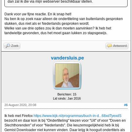
dan zal ik die via mijn webserver beschikbaar stellen.
Dank voor uw fijne reactie. En ik snap het!
Nu ben ik op zoek naar alleen de ondertiteling van buitenlands gesproken
stukken, dus niet als er Nederlands gesproken wordt.
Welke van uw drie opties zou ik dan moeten aanvinken? Ik heb het
tandwieltje gevonden, dus het moet gaan lukken zo stapsgewijs.
Zoek
Antwoord
vandersluis.pe
Berichten: 15
Lid sinds: Jan 2016
20 August 2020, 20:08
#6
Ik heb met Firefox
https://www.kijk.nl/programmas/buch-in-d...68xdTyexdS
bezocht en daar kon ik bij "Ondertiteling" kiezen voor "Uit" of voor "Doven en
Slechthorenden" of voor "Nederlands". Die keuzemogelijkheid heb ik bij
Gemist Downloader niet kunnen vinden. Daar krijg ik hooguit ondertitels als