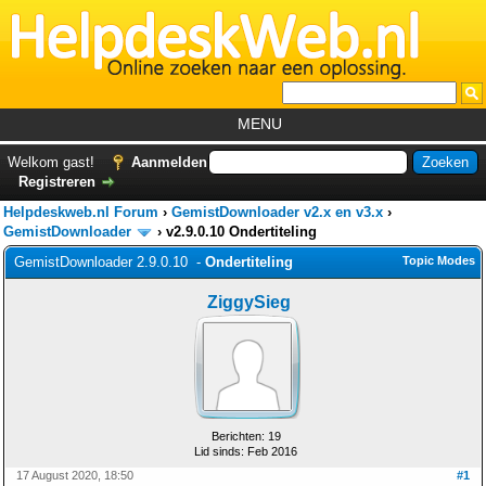
MENU
Home
Welkom gast!
Aanmelden
Registreren
Tutorials
Helpdeskweb.nl Forum
›
GemistDownloader v2.x en v3.x
›
Foutcodes
GemistDownloader
›
v2.9.0.10 Ondertiteling
GemistDownloader 2.9.0.10 -
Ondertiteling
Topic Modes
Helpdesks
ZiggySieg
GemistDownloader
*
Forum
Berichten: 19
Lid sinds: Feb 2016
17 August 2020, 18:50
#1