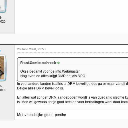
9
2020
20 June 2020, 23:53
e
FrankGemist schreef:
Okee bedankt voor de info Webmaster
Nog even en alles krijgt DMR net als NPO.
In veel andere landen is alles al DRM beveiligd dus ga er maar vanuit da
92
Belgie alles DRM beveiligd is.
2012
En alles wat zonder DRM aangeboden wordt is van dusdanig slechte kw
is. Men wil gewoon dat je gaat betalen voor herhalingen want daar komt 
Met vriendelijke groet, penthe