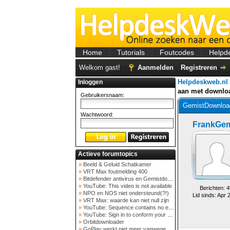
Home
Tutorials
Foutcodes
Helpd
Welkom gast!
Aanmelden
Registreren
Helpdeskweb.nl
Inloggen
aan met downlo
Gebruikersnaam:
GemistDownload
Wachtwoord:
FrankGem
Actieve forumtopics
»
Beeld & Geluid Schatkamer
»
VRT Max foutmelding 400
»
Bitdefender antivirus en Gemistdowloader
»
YouTube: This video is not available
Berichten: 4
»
NPO en NOS niet ondersteund(?!)
Lid sinds: Apr 
»
VRT Max: waarde kan niet null zijn
»
YouTube: Sequence contains no elements
»
YouTube: Sign in to conform your not a bot
»
Orbitdownloader
»
GoPlay werkt niet meer vanwege nieuwe webadres