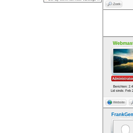
Zoek
Webmast
Berichten: 2.
Lid sinds: Feb 
Website
FrankGem