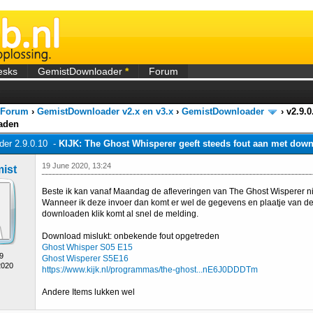
esks
GemistDownloader
*
Forum
 Forum
›
GemistDownloader v2.x en v3.x
›
GemistDownloader
›
v2.9.0
aden
er 2.9.0.10 -
KIJK: The Ghost Whisperer geeft steeds fout aan met dow
19 June 2020, 13:24
ist
Beste ik kan vanaf Maandag de afleveringen van The Ghost Wisperer 
Wanneer ik deze invoer dan komt er wel de gegevens en plaatje van de
downloaden klik komt al snel de melding.
Download mislukt: onbekende fout opgetreden
Ghost Whisper S05 E15
9
Ghost Wisperer S5E16
2020
https://www.kijk.nl/programmas/the-ghost...nE6J0DDDTm
Andere Items lukken wel