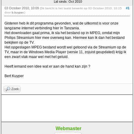
Lid sinds: Oct 2010
03 October 2010, 10:09
#1
(Dit bericht is het laatst bewerkt op 03 October 2010, 10:15
door
b.kuyper
.)
Gisteren heb ik dit programma gevonden, wat de uitkomst is voor onze
langzame internet verbinding hier in Tanzania.
Het downloaden gaat prima, ik sla het bestand op in MPEG, omdat mijn
Philips Streamium hier mee overweg kan. Hiermee kan ik dan het bestand
bekijken op de TV.
Het opgeslagen MPEG bestand wordt wel getoond via de Streamium op de
TV, maar in de Windows Media Player (versie 11, zojuist geupdated) krijg ik
een zwart vlak maar wel met het geluid.
Heeft iemand een idee wat er aan de hand kan zijn ?
Bert Kuyper
Zoek
Webmaster