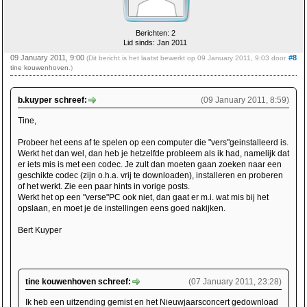
Berichten: 2
Lid sinds: Jan 2011
09 January 2011, 9:00
#8
(Dit bericht is het laatst bewerkt op 09 January 2011, 9:03 door
tine kouwenhoven
.)
b.kuyper schreef:
(09 January 2011, 8:59)
Tine,
Probeer het eens af te spelen op een computer die "vers"geinstalleerd is.
Werkt het dan wel, dan heb je hetzelfde probleem als ik had, namelijk dat
er iets mis is met een codec. Je zult dan moeten gaan zoeken naar een
geschikte codec (zijn o.h.a. vrij te downloaden), installeren en proberen
of het werkt. Zie een paar hints in vorige posts.
Werkt het op een "verse"PC ook niet, dan gaat er m.i. wat mis bij het
opslaan, en moet je de instellingen eens goed nakijken.
Bert Kuyper
tine kouwenhoven schreef:
(07 January 2011, 23:28)
Ik heb een uitzending gemist en het Nieuwjaarsconcert gedownload