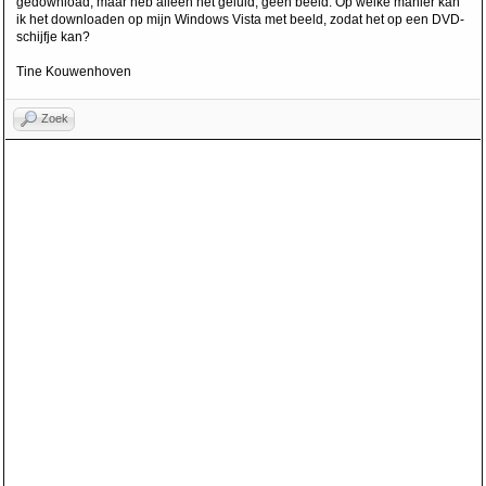
gedownload, maar heb alleen het geluid, geen beeld. Op welke manier kan
ik het downloaden op mijn Windows Vista met beeld, zodat het op een DVD-
schijfje kan?
Tine Kouwenhoven
Zoek