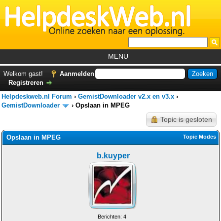
MENU
Home
Welkom gast!
Aanmelden
Registreren
Tutorials
Helpdeskweb.nl Forum
›
GemistDownloader v2.x en v3.x
›
Foutcodes
GemistDownloader
›
Opslaan in MPEG
Topic is gesloten
Helpdesks
Opslaan in MPEG
GemistDownloader
*
Topic Modes
Forum
b.kuyper
Berichten: 4