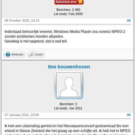
Berichten: 2.490
Lid sinds: Feb 2009
09 October 2010, 19:13
#5
Inderdaad behoorlijk vreemd, Windows Media Player zou sowiso MPEG-2
zonder problemen moeten afspelen.
Gelukkig is het opgelost, dat is wat telt.
Website
Zoek
tine kouwenhoven
Berichten: 2
Lid sinds: Jan 2011
07 January 2011, 23:28
#6
Ik heb een uitzending gemist en het Nieuwjaarsconcert gedownload tbv een
vriend in Nieuw Zeeland die het graag op een schijfje wil. Ik heb het in MPEG