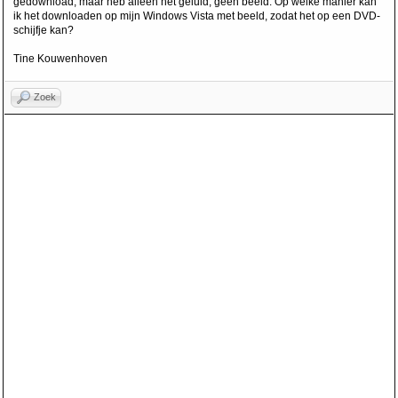
gedownload, maar heb alleen het geluid, geen beeld. Op welke manier kan
ik het downloaden op mijn Windows Vista met beeld, zodat het op een DVD-
schijfje kan?
Tine Kouwenhoven
Zoek