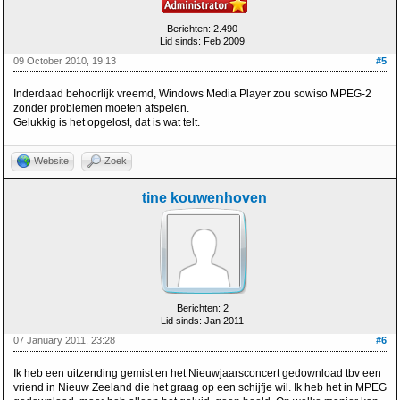
Berichten: 2.490
Lid sinds: Feb 2009
09 October 2010, 19:13
#5
Inderdaad behoorlijk vreemd, Windows Media Player zou sowiso MPEG-2
zonder problemen moeten afspelen.
Gelukkig is het opgelost, dat is wat telt.
Website
Zoek
tine kouwenhoven
Berichten: 2
Lid sinds: Jan 2011
07 January 2011, 23:28
#6
Ik heb een uitzending gemist en het Nieuwjaarsconcert gedownload tbv een
vriend in Nieuw Zeeland die het graag op een schijfje wil. Ik heb het in MPEG