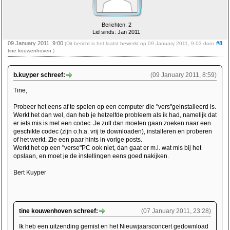
Berichten: 2
Lid sinds: Jan 2011
09 January 2011, 9:00
#8
(Dit bericht is het laatst bewerkt op 09 January 2011, 9:03 door
tine kouwenhoven
.)
b.kuyper schreef:
(09 January 2011, 8:59)
Tine,
Probeer het eens af te spelen op een computer die "vers"geinstalleerd is.
Werkt het dan wel, dan heb je hetzelfde probleem als ik had, namelijk dat
er iets mis is met een codec. Je zult dan moeten gaan zoeken naar een
geschikte codec (zijn o.h.a. vrij te downloaden), installeren en proberen
of het werkt. Zie een paar hints in vorige posts.
Werkt het op een "verse"PC ook niet, dan gaat er m.i. wat mis bij het
opslaan, en moet je de instellingen eens goed nakijken.
Bert Kuyper
tine kouwenhoven schreef:
(07 January 2011, 23:28)
Ik heb een uitzending gemist en het Nieuwjaarsconcert gedownload