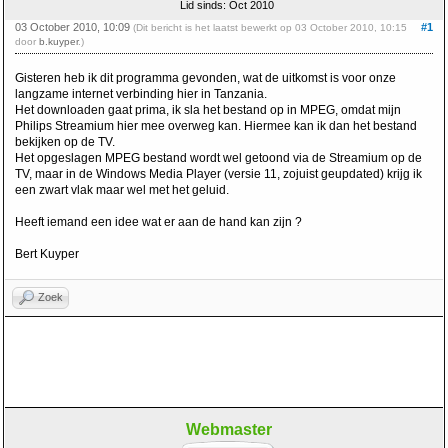
Lid sinds: Oct 2010
03 October 2010, 10:09
#1
(Dit bericht is het laatst bewerkt op 03 October 2010, 10:15
door
b.kuyper
.)
Gisteren heb ik dit programma gevonden, wat de uitkomst is voor onze
langzame internet verbinding hier in Tanzania.
Het downloaden gaat prima, ik sla het bestand op in MPEG, omdat mijn
Philips Streamium hier mee overweg kan. Hiermee kan ik dan het bestand
bekijken op de TV.
Het opgeslagen MPEG bestand wordt wel getoond via de Streamium op de
TV, maar in de Windows Media Player (versie 11, zojuist geupdated) krijg ik
een zwart vlak maar wel met het geluid.
Heeft iemand een idee wat er aan de hand kan zijn ?
Bert Kuyper
Zoek
Webmaster