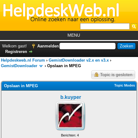
MENU
Home
Welkom gast!
Aanmelden
Registreren
Tutorials
Helpdeskweb.nl Forum
›
GemistDownloader v2.x en v3.x
›
Foutcodes
GemistDownloader
›
Opslaan in MPEG
Topic is gesloten
Helpdesks
Opslaan in MPEG
GemistDownloader
*
Topic Modes
Forum
b.kuyper
Berichten: 4