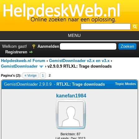
MENU
Home
Welkom gast!
Aanmelden
Registreren
Tutorials
Helpdeskweb.nl Forum
›
GemistDownloader v2.x en v3.x
›
Foutcodes
GemistDownloader
›
v2.9.0.9 RTLXL: Trage downloads
Pagina's (2):
« Vorige
1
2
Helpdesks
GemistDownloader 2.9.0.9 -
RTLXL: Trage downloads
Topic Modes
GemistDownloader
*
kanefan1984
Forum
Berichten: 87
Lid sinds: Dec 2013