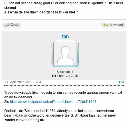
Buiten dat het heel traag gaat zit er ook nog een soort klikgeluid in Dit is heel
storend
Als ik via de site duwnload zit deze klik er niet in
Zoek
Antwoord
fan
Berichten: 4
Lid sinds: Jul 2018
13 September 2020, 15:04
#13
Trage downloads lijken gevolg te zijn van de recente aanpassingen van rtlxl
en de fix daarvoor.
Zie
https://www.helpdeskweb.nl/forum/showthr...7#pid11397
Ondanks de 'Selecteer het H.264-videotype als het zonder converteren
beschikbaar is' optie wordt er geconverteerd. Blijkbaar kan het niet meer
zonder converteren bij rtlxl.