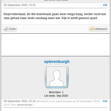
05 September 2020, 14:25
#11
Klopt inderdaad, de rtlxl downloads gaan weer mega traag, eerder nooit last
mee gehad maar sinds vandaag weer wel. Kijk.nl werkt gewoon goed.
Zoek
Antwoord
spierenburgh
Berichten: 1
Lid sinds: Sep 2020
09 September 2020, 23:16
#12
(Dit bericht is het laatst bewerkt op 09 September 2020,
23:57 door
spierenburgh
.)