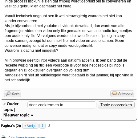
In de process list kun je zien dat ffmpeg wordt gebruikt om te converteren en
veel cpu gebruikt en dat maakt het traag.
Vanuit technisch oogpunt ben ik wel nieuwsgierig waarom het niet kan
zonder converteren.
Als je bijvoorbeeld met youtube-dl video's download, dan wordt van alle
fragmentjes video een video only file gemaakt en van alle audio fragmentjes
een audio only file. Vervolgens worden die twee files met ffpmeg in copy
mode samengevoegd tot een mp4 file met video en audio samen. Geen
conversie nodig, omdat er copy mode wordt gebruikt.
Waarom is dat nu niet mogelijk?
Mijn browser geeft bij rtlxl video's aan dat drm actief is. Ik ben bang dat de
recente wijziging bij rtlxl een voorbode is voor hoe het destijds bij npo is
gegaan en zij ook zullen overgaan op volledig drm.
Aangezien rlt niet uit publieksgeld wordt betaald is dat jammer, bij npo vind ik
het schandelijk.
Zoek
Antwoord
«
Ouder
topic
|
Nieuwer topic
»
Pagina's (2):
« Vorige
1
2
Afdrukversie weergeven