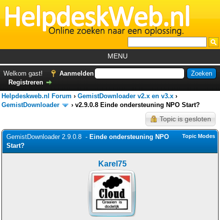
MENU
Home
Welkom gast!
Aanmelden
Registreren
Tutorials
Helpdeskweb.nl Forum
›
GemistDownloader v2.x en v3.x
›
Foutcodes
GemistDownloader
›
v2.9.0.8 Einde ondersteuning NPO Start?
Topic is gesloten
Helpdesks
GemistDownloader 2.9.0.8 -
GemistDownloader
Einde ondersteuning NPO
*
Topic Modes
Start?
Forum
Karel75