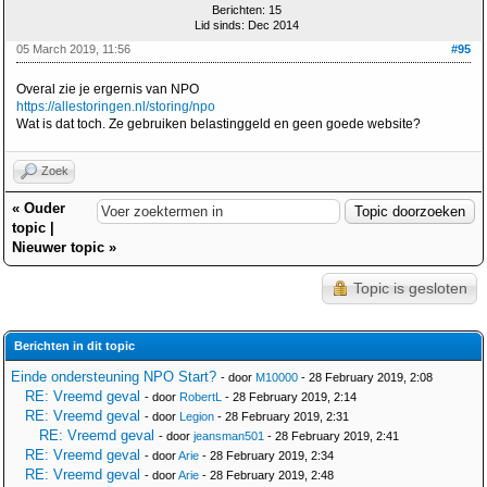
Berichten: 15
Lid sinds: Dec 2014
05 March 2019, 11:56
#95
Overal zie je ergernis van NPO
https://allestoringen.nl/storing/npo
Wat is dat toch. Ze gebruiken belastinggeld en geen goede website?
Zoek
«
Ouder
topic
|
Nieuwer topic
»
Topic is gesloten
Berichten in dit topic
Einde ondersteuning NPO Start?
- door
M10000
- 28 February 2019, 2:08
RE: Vreemd geval
- door
RobertL
- 28 February 2019, 2:14
RE: Vreemd geval
- door
Legion
- 28 February 2019, 2:31
RE: Vreemd geval
- door
jeansman501
- 28 February 2019, 2:41
RE: Vreemd geval
- door
Arie
- 28 February 2019, 2:34
RE: Vreemd geval
- door
Arie
- 28 February 2019, 2:48