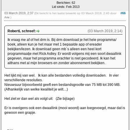
Berichten: 62
Lid sinds: Feb 2013
03 March 2019, 2:37
#66
(Dit bericht is het laatst bewerkt op 03 March 2019, 2:40 door
Arie
.)
RobertL schreef:
(03 March 2019, 2:14)
Ik vraag me af of het drm is. Bij drm download je het hele programma/
boek, alleen kun je het maar met 1 bepaalde app of ereader
bekijken/lezen. Ik download geen mb`s alleen een heel kort
programmaatje met Rick Astley. Er wordt volgens mij een soort dwaallink
gegeven, maar het programma erachter is niet gecodeerd. Ik kan het
althans met al mijn browsers en zonder abonnement bekijken.
Het lijkt mij van wel. Ik kan alle bestanden volledig downloaden. In vier
verschillende resoluties.
Nieuwsuur bijvoorbeeld geeft een bestandsgrootte van 75 MB tot 390 MB.
(Afhankelijk van welke kwaliteit je wilt....)
Het ziet er dan wel als volgt uit: (Zie bijlage)
Er is overigens ook een dwaallink (mooi woord) aan toegevoegd, maar dat is
gewoon een grapje.