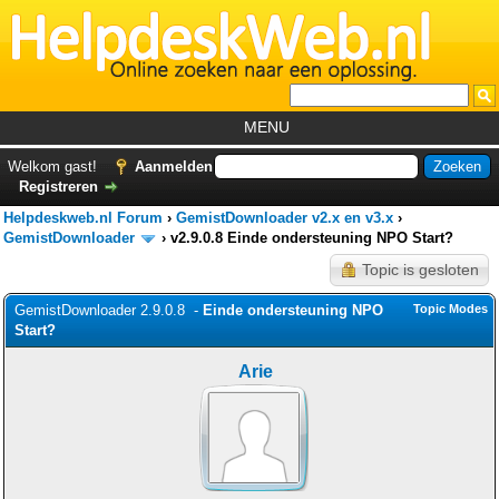
MENU
Home
Welkom gast!
Aanmelden
Registreren
Tutorials
Helpdeskweb.nl Forum
›
GemistDownloader v2.x en v3.x
›
Foutcodes
GemistDownloader
›
v2.9.0.8 Einde ondersteuning NPO Start?
Topic is gesloten
Helpdesks
GemistDownloader 2.9.0.8 -
GemistDownloader
Einde ondersteuning NPO
*
Topic Modes
Start?
Forum
Arie