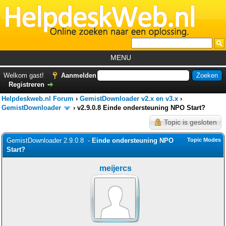
MENU
Home
Welkom gast!
Aanmelden
Registreren
Tutorials
Helpdeskweb.nl Forum
›
GemistDownloader v2.x en v3.x
›
Foutcodes
GemistDownloader
›
v2.9.0.8 Einde ondersteuning NPO Start?
Topic is gesloten
Helpdesks
GemistDownloader 2.9.0.8 -
GemistDownloader
Einde ondersteuning NPO
*
Topic Modes
Start?
Forum
meijercs