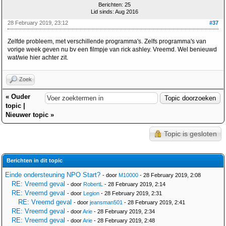
Berichten: 25
Lid sinds: Aug 2016
28 February 2019, 23:12
#37
Zelfde probleem, met verschillende programma's. Zelfs programma's van
vorige week geven nu bv een filmpje van rick ashley. Vreemd. Wel benieuwd
wat/wie hier achter zit.
Zoek
«
Ouder
topic
|
Nieuwer topic
»
Topic is gesloten
Berichten in dit topic
Einde ondersteuning NPO Start?
- door
M10000
- 28 February 2019, 2:08
RE: Vreemd geval
- door
RobertL
- 28 February 2019, 2:14
RE: Vreemd geval
- door
Legion
- 28 February 2019, 2:31
RE: Vreemd geval
- door
jeansman501
- 28 February 2019, 2:41
RE: Vreemd geval
- door
Arie
- 28 February 2019, 2:34
RE: Vreemd geval
- door
Arie
- 28 February 2019, 2:48