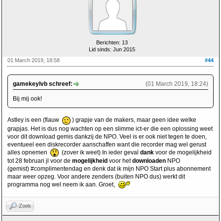
Berichten: 13
Lid sinds: Jun 2015
01 March 2019, 18:58
#44
gamekeylvb schreef:
(01 March 2019, 18:24)
Bij mij ook!
Astley is een (flauw
) grapje van de makers, maar geen idee welke
grapjas. Het is dus nog wachten op een slimme ict-er die een oplossing weet
voor dit download gemis dankzij de NPO. Veel is er ook niet tegen te doen,
eventueel een diskrecorder aanschaffen want die recorder mag wel gerust
alles opnemen
(zover ik weet) In ieder geval
dank
voor de mogelijkheid
tot 28 februari jl voor de
mogelijkheid
voor het
downloaden
NPO
(gemist) #complimentendag en denk dat ik mijn NPO Start plus abonnement
maar weer opzeg. Voor andere zenders (buiten NPO dus) werkt dit
programma nog wel neem ik aan. Groet,
Zoek