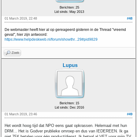
Berichten: 25
Lid sinds: May 2013
01 March 2019, 22:48
#48
De webmaster heeft hier al op gereageerd gisteren in de Thread "vreemd
geval", hier zijn antwoord:
https://www.helpdeskweb.nl/forum/showthr...29#pid9829
Zoek
Lupus
Berichten: 15
Lid sinds: Dec 2016
01 March 2019, 23:46
#49
Het wordt hoog tijd dat NPO eens gaat opkrassen. Helemaal met hun
DRM... Het is Godver prublieke omroep en dus van IEDEREEN. Ik ga
niet 75X betalen voor één product/dienst. Ik betaal al VET voor mijn TV