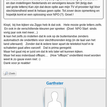
en dan instellingen Nederlands en vervolgens keuze SH (krijg dan
wel grote letters) Kan zijn dat deze optie aan mijn TV of provider ligt.Voor
slechtziendheid weet ik helaas geen optie. Tot zover deze opmerking en
hopelijk komt er een oplossing voor NPO (?). Groet !
Klopt, bij live kijken via Ziggo heb ik dat ook. Hele mooie grote letters zelfs.
En ook in de verschillende kleuren per spreker. (Doet NPO Start sinds
vorig jaar ook niet meer....)
Ik kan het zelfs zo instellen dat ik ook op de buitenlandse zenders
automatisch de ondertitels voor slechthorenden krijg (in de taal van het
land uiteraard) Zonder dat ik iedere keer apart de teletekst hoef in te
schakelen gaat alles vanzelf. Dat is prima geregeld.
Maar het gaat mij er juist om dat ik iets later wil kunnen kijken.
Maar het was inderdaad offtopic.... (Hoe "offtopic" ondertiteld moet worden
weet ik zo gauw even niet :-)
Dank voor je reaktie!
Zoek
Garthster