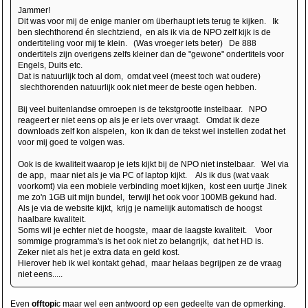
Jammer!
Dit was voor mij de enige manier om überhaupt iets terug te kijken. Ik
ben slechthorend én slechtziend, en als ik via de NPO zelf kijk is de
ondertiteling voor mij te klein. (Was vroeger iets beter) De 888
ondertitels zijn overigens zelfs kleiner dan de "gewone" ondertitels voor
Engels, Duits etc.
Dat is natuurlijk toch al dom, omdat veel (meest toch wat oudere)
slechthorenden natuurlijk ook niet meer de beste ogen hebben.
Bij veel buitenlandse omroepen is de tekstgrootte instelbaar. NPO
reageert er niet eens op als je er iets over vraagt. Omdat ik deze
downloads zelf kon alspelen, kon ik dan de tekst wel instellen zodat het
voor mij goed te volgen was.
Ook is de kwaliteit waarop je iets kijkt bij de NPO niet instelbaar. Wel via
de app, maar niet als je via PC of laptop kijkt. Als ik dus (wat vaak
voorkomt) via een mobiele verbinding moet kijken, kost een uurtje Jinek
me zo'n 1GB uit mijn bundel, terwijl het ook voor 100MB gekund had.
Als je via de website kijkt, krijg je namelijk automatisch de hoogst
haalbare kwaliteit.
Soms wil je echter niet de hoogste, maar de laagste kwaliteit. Voor
sommige programma's is het ook niet zo belangrijk, dat het HD is.
Zeker niet als het je extra data en geld kost.
Hierover heb ik wel kontakt gehad, maar helaas begrijpen ze de vraag
niet eens.....
Even
offtopi
c maar wel een antwoord op een gedeelte van de opmerking.