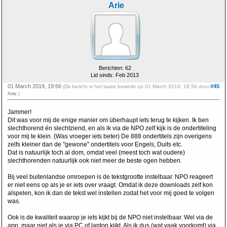
Arie
Berichten: 62
Lid sinds: Feb 2013
01 March 2019, 19:56
#45
(Dit bericht is het laatst bewerkt op 01 March 2019, 19:58 door
Arie
.)
Jammer!
Dit was voor mij de enige manier om überhaupt iets terug te kijken. Ik ben
slechthorend én slechtziend, en als ik via de NPO zelf kijk is de ondertiteling
voor mij te klein. (Was vroeger iets beter) De 888 ondertitels zijn overigens
zelfs kleiner dan de "gewone" ondertitels voor Engels, Duits etc.
Dat is natuurlijk toch al dom, omdat veel (meest toch wat oudere)
slechthorenden natuurlijk ook niet meer de beste ogen hebben.
Bij veel buitenlandse omroepen is de tekstgrootte instelbaar. NPO reageert
er niet eens op als je er iets over vraagt. Omdat ik deze downloads zelf kon
alspelen, kon ik dan de tekst wel instellen zodat het voor mij goed te volgen
was.
Ook is de kwaliteit waarop je iets kijkt bij de NPO niet instelbaar. Wel via de
app, maar niet als je via PC of laptop kijkt. Als ik dus (wat vaak voorkomt) via