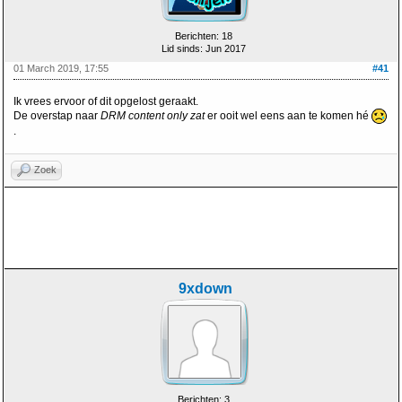
Berichten: 18
Lid sinds: Jun 2017
01 March 2019, 17:55
#41
Ik vrees ervoor of dit opgelost geraakt.
De overstap naar
DRM content only zat
er ooit wel eens aan te komen hé
.
Zoek
9xdown
Berichten: 3