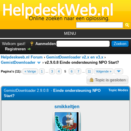
MENU
Home
Welkom gast!
Aanmelden
Registreren
Tutorials
Helpdeskweb.nl Forum
›
GemistDownloader v2.x en v3.x
›
Foutcodes
GemistDownloader
›
v2.9.0.8 Einde ondersteuning NPO Start?
Pagina's (11):
« Vorige
1
...
3
4
Helpdesks
5
6
7
...
11
Volgende »
Topic is gesloten
GemistDownloader
*
GemistDownloader 2.9.0.8 -
Einde ondersteuning NPO
Topic Modes
Forum
Start?
smikkeltjen