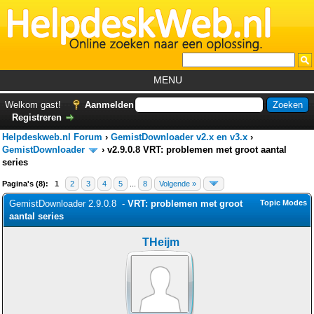
MENU
Home
Welkom gast!
Aanmelden
Registreren
Tutorials
Helpdeskweb.nl Forum
›
GemistDownloader v2.x en v3.x
›
Foutcodes
GemistDownloader
›
v2.9.0.8 VRT: problemen met groot aantal
series
Helpdesks
Pagina's (8):
1
2
3
4
5
...
8
Volgende »
GemistDownloader
*
GemistDownloader 2.9.0.8 -
VRT: problemen met groot
Topic Modes
aantal series
Forum
THeijm