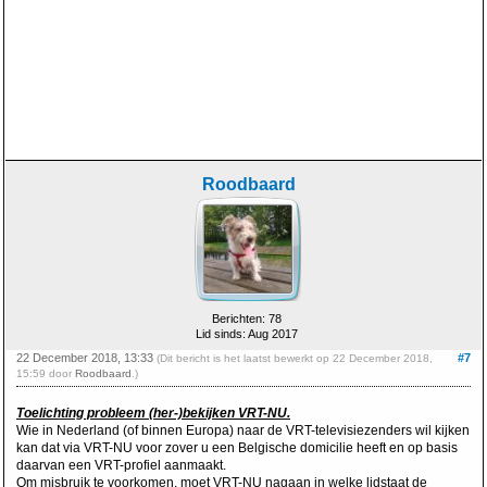
Roodbaard
Berichten: 78
Lid sinds: Aug 2017
22 December 2018, 13:33
#7
(Dit bericht is het laatst bewerkt op 22 December 2018,
15:59 door
Roodbaard
.)
Toelichting probleem (her-)bekijken VRT-NU.
Wie in Nederland (of binnen Europa) naar de VRT-televisiezenders wil kijken
kan dat via VRT-NU voor zover u een Belgische domicilie heeft en op basis
daarvan een VRT-profiel aanmaakt.
Om misbruik te voorkomen, moet VRT-NU nagaan in welke lidstaat de