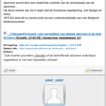
abonnee woont dmv een verplichte controle van de woonplaats van de
abonnee...
Op deze manier zijn zij in regel met de Europese regelgeving. (zie bijlage en
links)
VRT-NU doet dit nu (sinds kort) via een controle/validatie van een Belgisch
telefoonnummer.
@Nieuwe(EU)regels voor portabiliteit van digitale diensten in de hele
EU.docx
(Grootte: 13,65 KB / Aantal keer gedownload: 11)
EU-regeling:
https://ec.europa.eu/transparency/regdoc...L-F1-1.PDF
Nadere
info:
https://www.hollandfilmnieuws.nl/nieuwsc...uitenland/
[Citaat:]
"Ook moeten providers
checken
of de betreffende abonnee inderdaad
ingezetene is van een bepaalde Lidstaat
."
Zoek
Antwoord
user_user