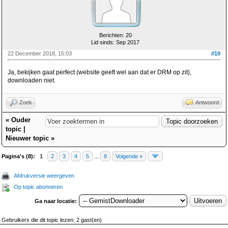
Berichten: 20
Lid sinds: Sep 2017
22 December 2018, 15:03
#10
Ja, bekijken gaat perfect (website geeft wel aan dat er DRM op zit),
downloaden niet.
Zoek
Antwoord
«
Ouder
topic
|
Nieuwer topic
»
Pagina's (8):
1
2
3
4
5
...
8
Volgende »
Afdrukversie weergeven
Op topic abonneren
Ga naar locatie:
Gebruikers die dit topic lezen: 2 gast(en)