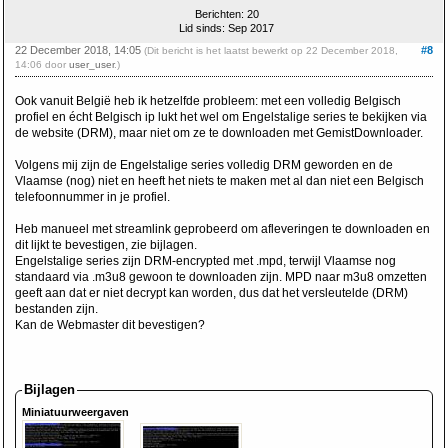
Berichten: 20
Lid sinds: Sep 2017
22 December 2018, 14:05
#8
(Dit bericht is het laatst bewerkt op 22 December 2018,
14:06 door
user_user
.)
Ook vanuit België heb ik hetzelfde probleem: met een volledig Belgisch
profiel en écht Belgisch ip lukt het wel om Engelstalige series te bekijken via
de website (DRM), maar niet om ze te downloaden met GemistDownloader.
Volgens mij zijn de Engelstalige series volledig DRM geworden en de
Vlaamse (nog) niet en heeft het niets te maken met al dan niet een Belgisch
telefoonnummer in je profiel.
Heb manueel met streamlink geprobeerd om afleveringen te downloaden en
dit lijkt te bevestigen, zie bijlagen.
Engelstalige series zijn DRM-encrypted met .mpd, terwijl Vlaamse nog
standaard via .m3u8 gewoon te downloaden zijn. MPD naar m3u8 omzetten
geeft aan dat er niet decrypt kan worden, dus dat het versleutelde (DRM)
bestanden zijn.
Kan de Webmaster dit bevestigen?
Bijlagen
Miniatuurweergaven