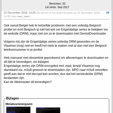
Berichten: 20
Lid sinds: Sep 2017
22 December 2018, 14:05
#8
(Dit bericht is het laatst bewerkt op 22 December 2018,
14:06 door
user_user
.)
Ook vanuit België heb ik hetzelfde probleem: met een volledig Belgisch
profiel en écht Belgisch ip lukt het wel om Engelstalige series te bekijken via
de website (DRM), maar niet om ze te downloaden met GemistDownloader.
Volgens mij zijn de Engelstalige series volledig DRM geworden en de
Vlaamse (nog) niet en heeft het niets te maken met al dan niet een Belgisch
telefoonnummer in je profiel.
Heb manueel met streamlink geprobeerd om afleveringen te downloaden en
dit lijkt te bevestigen, zie bijlagen.
Engelstalige series zijn DRM-encrypted met .mpd, terwijl Vlaamse nog
standaard via .m3u8 gewoon te downloaden zijn. MPD naar m3u8 omzetten
geeft aan dat er niet decrypt kan worden, dus dat het versleutelde (DRM)
bestanden zijn.
Kan de Webmaster dit bevestigen?
Bijlagen
Miniatuurweergaven