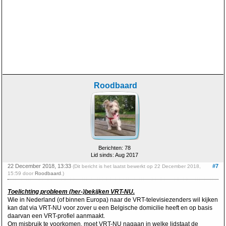
Roodbaard
Berichten: 78
Lid sinds: Aug 2017
22 December 2018, 13:33
#7
(Dit bericht is het laatst bewerkt op 22 December 2018,
15:59 door
Roodbaard
.)
Toelichting probleem (her-)bekijken VRT-NU.
Wie in Nederland (of binnen Europa) naar de VRT-televisiezenders wil kijken
kan dat via VRT-NU voor zover u een Belgische domicilie heeft en op basis
daarvan een VRT-profiel aanmaakt.
Om misbruik te voorkomen, moet VRT-NU nagaan in welke lidstaat de