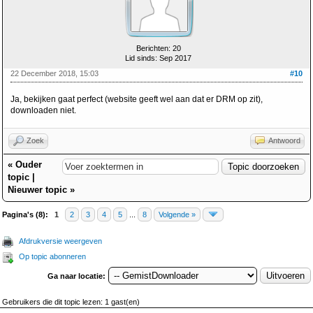
Berichten: 20
Lid sinds: Sep 2017
22 December 2018, 15:03
#10
Ja, bekijken gaat perfect (website geeft wel aan dat er DRM op zit),
downloaden niet.
Zoek
Antwoord
«
Ouder
topic
|
Nieuwer topic
»
Pagina's (8):
1
2
3
4
5
...
8
Volgende »
Afdrukversie weergeven
Op topic abonneren
Ga naar locatie:
Gebruikers die dit topic lezen: 1 gast(en)