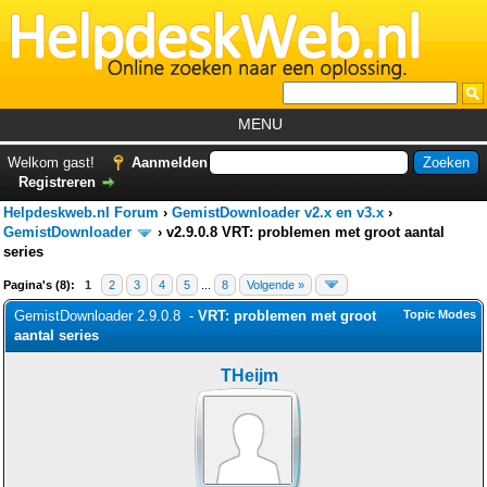
MENU
Home
Welkom gast!
Aanmelden
Registreren
Tutorials
Helpdeskweb.nl Forum
›
GemistDownloader v2.x en v3.x
›
Foutcodes
GemistDownloader
›
v2.9.0.8 VRT: problemen met groot aantal
series
Helpdesks
Pagina's (8):
1
2
3
4
5
...
8
Volgende »
GemistDownloader
*
GemistDownloader 2.9.0.8 -
VRT: problemen met groot
Topic Modes
aantal series
Forum
THeijm