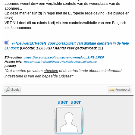
abonnee woont dmv een verplichte controle van de woonplaats van de
abonnee...
Op deze manier zijn zij in regel met de Europese regelgeving. (zie bijlage en
links)
VRT-NU doet dit nu (sinds kort) via een controle/validatie van een Belgisch
telefoonnummer.
@Nieuwe(EU)regels voor portabiliteit van digitale diensten in de hele
EU.docx
(Grootte: 13,65 KB / Aantal keer gedownload: 11)
EU-regeling:
https://ec.europa.eu/transparency/regdoc...L-F1-1.PDF
Nadere
info:
https://www.hollandfilmnieuws.nl/nieuwsc...uitenland/
[Citaat:]
"Ook moeten providers
checken
of de betreffende abonnee inderdaad
ingezetene is van een bepaalde Lidstaat
."
Zoek
Antwoord
user_user