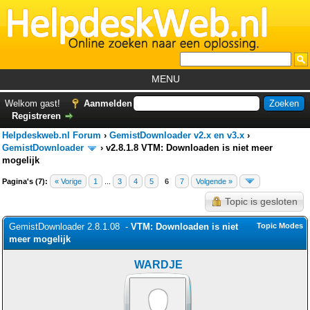
MENU
Home
Welkom gast!
Aanmelden
Registreren
Tutorials
Helpdeskweb.nl Forum
›
GemistDownloader v2.x en v3.x
›
Foutcodes
GemistDownloader
›
v2.8.1.8 VTM: Downloaden is niet meer
mogelijk
Helpdesks
Pagina's (7):
« Vorige
1
...
3
4
5
6
7
Volgende »
GemistDownloader
*
Topic is gesloten
Forum
GemistDownloader 2.8.1.08 -
VTM: Downloaden is niet
Topic Modes
meer mogelijk
WARDJE