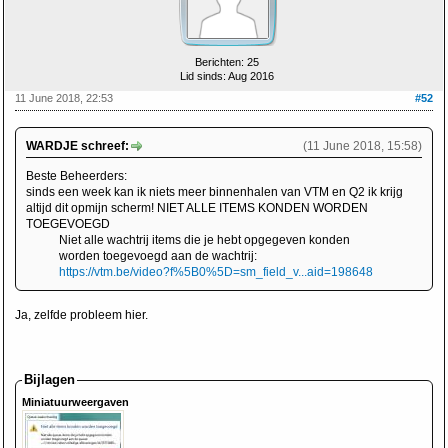
Berichten: 25
Lid sinds: Aug 2016
11 June 2018, 22:53
#52
WARDJE schreef:
(11 June 2018, 15:58)
Beste Beheerders:
sinds een week kan ik niets meer binnenhalen van VTM en Q2 ik krijg
altijd dit opmijn scherm! NIET ALLE ITEMS KONDEN WORDEN
TOEGEVOEGD
Niet alle wachtrij items die je hebt opgegeven konden
worden toegevoegd aan de wachtrij:
https://vtm.be/video?f%5B0%5D=sm_field_v...aid=198648
Ja, zelfde probleem hier.
Bijlagen
Miniatuurweergaven