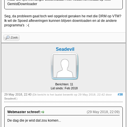
GemistDownloader
Seg, da probleem gaat toch wel opgelost geraken he met die DRM op VTM?
Ik wil de Spoed afleveringen kunnen blijven downloaden en al de andere
programma's :-(
Zoek
Seadevil
Berichten: 11
Lid sinds: Feb 2018
29 May 2018, 22:40
#38
(Dit bericht is het laatst bewerkt op 29 May 2018, 22:42 door
Seadevil
.)
Webmaster schreef:
(29 May 2018, 22:09)
De dag die je wist dat zou komen...