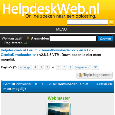
MENU
Home
Welkom gast!
Aanmelden
Registreren
Tutorials
Helpdeskweb.nl Forum
›
GemistDownloader v2.x en v3.x
›
Foutcodes
GemistDownloader
›
v2.8.1.8 VTM: Downloaden is niet meer
mogelijk
Helpdesks
Pagina's (7):
« Vorige
1
2
3
4
5
6
7
Volgende »
GemistDownloader
*
Topic is gesloten
Forum
GemistDownloader 2.8.1.08 -
VTM: Downloaden is niet
Topic Modes
meer mogelijk
Webmaster