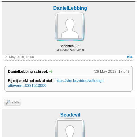
DanielLebbing
Berichten: 22
Lid sinds: Mar 2018
29 May 2018, 18:00
#34
DanielLebbing schreef:
(29 May 2018, 17:54)
Bij mij werkt het ook al niet...
https://vtm.be/video/volledige-
afleverin...0381513000
Zoek
Seadevil