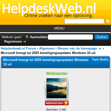
MENU
Home
Welkom gast!
Aanmelden
Registreren
Tutorials
Helpdeskweb.nl Forum
›
Algemeen
›
Nieuws van de homepage
›
Foutcodes
Microsoft brengt tot 2025 beveiligingsupdates Windows 10 uit
Microsoft brengt tot 2025 beveiligingsupdates Windows
Topic Modes
Helpdesks
10 uit
GemistDownloader
*
Webmaster
Forum
Berichten: 2.490