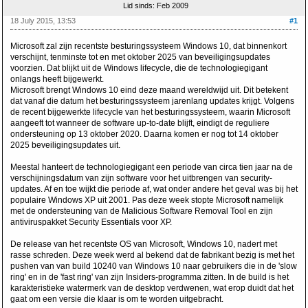
Lid sinds: Feb 2009
18 July 2015, 13:53
#1
Microsoft zal zijn recentste besturingssysteem Windows 10, dat binnenkort
verschijnt, tenminste tot en met oktober 2025 van beveiligingsupdates
voorzien. Dat blijkt uit de Windows lifecycle, die de technologiegigant
onlangs heeft bijgewerkt.
Microsoft brengt Windows 10 eind deze maand wereldwijd uit. Dit betekent
dat vanaf die datum het besturingssysteem jarenlang updates krijgt. Volgens
de recent bijgewerkte lifecycle van het besturingssysteem, waarin Microsoft
aangeeft tot wanneer de software up-to-date blijft, eindigt de reguliere
ondersteuning op 13 oktober 2020. Daarna komen er nog tot 14 oktober
2025 beveiligingsupdates uit.
Meestal hanteert de technologiegigant een periode van circa tien jaar na de
verschijningsdatum van zijn software voor het uitbrengen van security-
updates. Af en toe wijkt die periode af, wat onder andere het geval was bij het
populaire Windows XP uit 2001. Pas deze week stopte Microsoft namelijk
met de ondersteuning van de Malicious Software Removal Tool en zijn
antiviruspakket Security Essentials voor XP.
De release van het recentste OS van Microsoft, Windows 10, nadert met
rasse schreden. Deze week werd al bekend dat de fabrikant bezig is met het
pushen van van build 10240 van Windows 10 naar gebruikers die in de 'slow
ring' en in de 'fast ring' van zijn Insiders-programma zitten. In de build is het
karakteristieke watermerk van de desktop verdwenen, wat erop duidt dat het
gaat om een versie die klaar is om te worden uitgebracht.