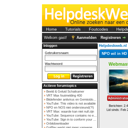
Home
Tutorials
Foutcodes
Helpd
Welkom gast!
Aanmelden
Registreren
Helpdeskweb.nl
Inloggen
Gebruikersnaam:
NPO wil in HD 
Webmast
Wachtwoord:
Actieve forumtopics
»
Beeld & Geluid Schatkamer
»
VRT Max foutmelding 400
»
Bitdefender antivirus en Gemistdowloader
»
YouTube: This video is not available
Berichten: 2.
»
NPO en NOS niet ondersteund(?!)
Lid sinds: Feb 
»
VRT Max: waarde kan niet null zijn
»
YouTube: Sequence contains no elements
»
YouTube: Sign in to conform your not a bot
»
Orbitdownloader
»
GoPlay werkt niet meer vanwege nieuwe webadres