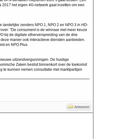
t KPN tientallen miljoenen euro’s gaat kosten. Een
a 2017 het eigen 4G-netwerk gaat inzetten om een
ie landelijke zenders NPO 1, NPO 2 en NPO 3 in HD-
ierover: "De consument is de winnaar met meer keuze
 bij de digitale etherverspreiding van de drie
 deze manier ook interactieve diensten aanbieden.
ist en NPO Plus.
n nieuwe uitzendvergunningen. De huidige
nomische Zaken beslist binnenkort over de toekomst
ing te kunnen nemen consultatie met marktpartijen
Antwoord