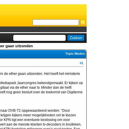
her gaan uitzenden
Topic Modes
#1
n de ether gaan uitzenden. Het heeft het ministerie
Mediapark Jaarcongres bekendgemaakt. Er kijken op
taal via de ether naar tv. Minder dan de helft
eft nog geen besluit over de toekomst van Digitenne
T naar DVB-T2 opgewaardeerd worden. "Door
n, krijgen kijkers meer mogelijkheden om te kiezen
or KPN ligt een eventuele beslissing om voor
vert aan de meeste klanten tv-decoders in bruikleen.