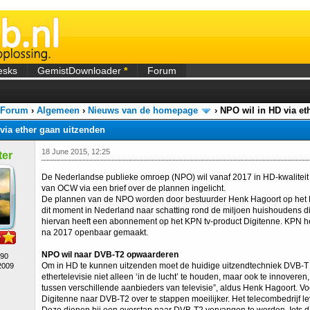
esks
GemistDownloader
*
Forum
 Forum
›
Algemeen
›
Nieuws van de homepage
›
NPO wil in HD via et
via ether gaan uitzenden
18 June 2015, 12:25
er
De Nederlandse publieke omroep (NPO) wil vanaf 2017 in HD-kwaliteit i
van OCW via een brief over de plannen ingelicht.
De plannen van de NPO worden door bestuurder Henk Hagoort op het 
dit moment in Nederland naar schatting rond de miljoen huishoudens digi
hiervan heeft een abonnement op het KPN tv-product Digitenne. KPN he
na 2017 openbaar gemaakt.
NPO wil naar DVB-T2 opwaarderen
490
Om in HD te kunnen uitzenden moet de huidige uitzendtechniek DVB-
2009
ethertelevisie niet alleen ‘in de lucht’ te houden, maar ook te innovere
tussen verschillende aanbieders van televisie”, aldus Henk Hagoort. Vo
Digitenne naar DVB-T2 over te stappen moeilijker. Het telecombedrijf le