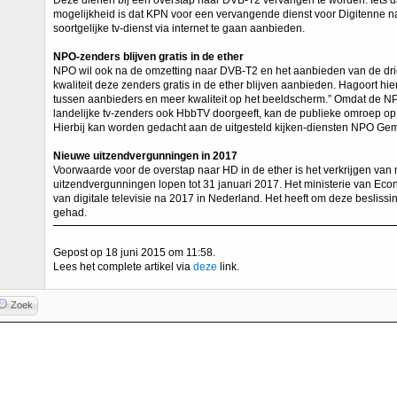
Deze dienen bij een overstap naar DVB-T2 vervangen te worden. Iets da
mogelijkheid is dat KPN voor een vervangende dienst voor Digitenne n
soortgelijke tv-dienst via internet te gaan aanbieden.
NPO-zenders blijven gratis in de ether
NPO wil ook na de omzetting naar DVB-T2 en het aanbieden van de dr
kwaliteit deze zenders gratis in de ether blijven aanbieden. Hagoort h
tussen aanbieders en meer kwaliteit op het beeldscherm.” Omdat de NPO
landelijke tv-zenders ook HbbTV doorgeeft, kan de publieke omroep op
Hierbij kan worden gedacht aan de uitgesteld kijken-diensten NPO Gem
Nieuwe uitzendvergunningen in 2017
Voorwaarde voor de overstap naar HD in de ether is het verkrijgen va
uitzendvergunningen lopen tot 31 januari 2017. Het ministerie van Eco
van digitale televisie na 2017 in Nederland. Het heeft om deze besliss
gehad.
Gepost op 18 juni 2015 om 11:58.
Lees het complete artikel via
deze
link.
Zoek