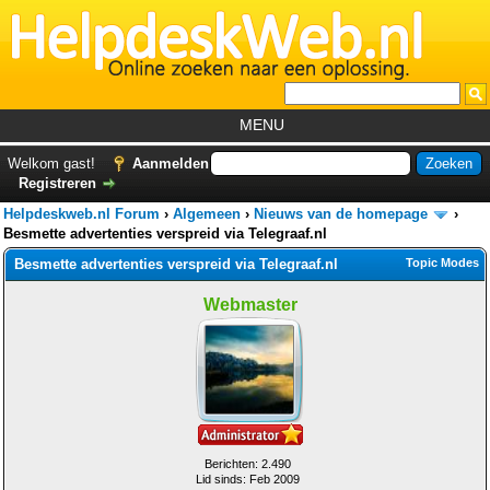
MENU
Home
Welkom gast!
Aanmelden
Registreren
Tutorials
Helpdeskweb.nl Forum
›
Algemeen
›
Nieuws van de homepage
›
Foutcodes
Besmette advertenties verspreid via Telegraaf.nl
Besmette advertenties verspreid via Telegraaf.nl
Topic Modes
Helpdesks
Webmaster
GemistDownloader
*
Forum
Berichten: 2.490
Lid sinds: Feb 2009