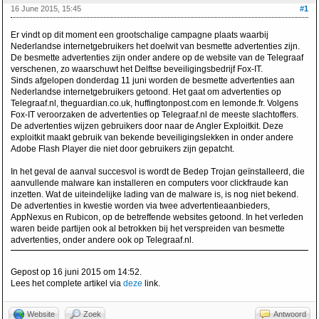
16 June 2015, 15:45
#1
Er vindt op dit moment een grootschalige campagne plaats waarbij
Nederlandse internetgebruikers het doelwit van besmette advertenties zijn.
De besmette advertenties zijn onder andere op de website van de Telegraaf
verschenen, zo waarschuwt het Delftse beveiligingsbedrijf Fox-IT.
Sinds afgelopen donderdag 11 juni worden de besmette advertenties aan
Nederlandse internetgebruikers getoond. Het gaat om advertenties op
Telegraaf.nl, theguardian.co.uk, huffingtonpost.com en lemonde.fr. Volgens
Fox-IT veroorzaken de advertenties op Telegraaf.nl de meeste slachtoffers.
De advertenties wijzen gebruikers door naar de Angler Exploitkit. Deze
exploitkit maakt gebruik van bekende beveiligingslekken in onder andere
Adobe Flash Player die niet door gebruikers zijn gepatcht.
In het geval de aanval succesvol is wordt de Bedep Trojan geïnstalleerd, die
aanvullende malware kan installeren en computers voor clickfraude kan
inzetten. Wat de uiteindelijke lading van de malware is, is nog niet bekend.
De advertenties in kwestie worden via twee advertentieaanbieders,
AppNexus en Rubicon, op de betreffende websites getoond. In het verleden
waren beide partijen ook al betrokken bij het verspreiden van besmette
advertenties, onder andere ook op Telegraaf.nl.
Gepost op 16 juni 2015 om 14:52.
Lees het complete artikel via
deze
link.
Website
Zoek
Antwoord