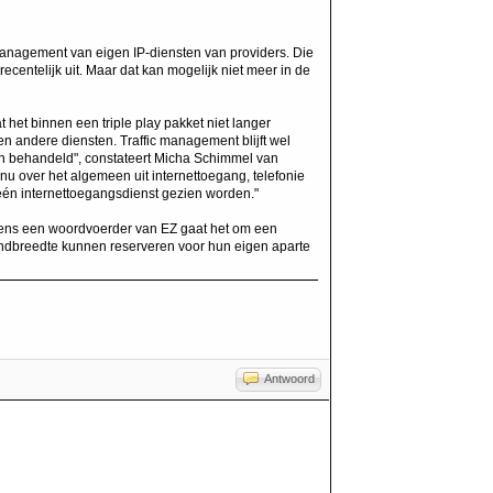
nagement van eigen IP-diensten van providers. Die
entelijk uit. Maar dat kan mogelijk niet meer in de
 het binnen een triple play pakket niet langer
en andere diensten. Traffic management blijft wel
den behandeld", constateert Micha Schimmel van
u over het algemeen uit internettoegang, telefonie
 één internettoegangsdienst gezien worden."
olgens een woordvoerder van EZ gaat het om een
andbreedte kunnen reserveren voor hun eigen aparte
Antwoord