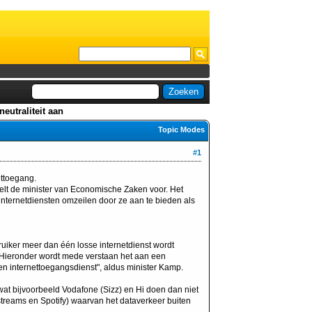
eutraliteit aan
Topic Modes
#1
ettoegang.
stelt de minister van Economische Zaken voor. Het
 internetdiensten omzeilen door ze aan te bieden als
ruiker meer dan één losse internetdienst wordt
 Hieronder wordt mede verstaan het aan een
en internettoegangsdienst", aldus minister Kamp.
 wat bijvoorbeeld Vodafone (Sizz) en Hi doen dan niet
streams en Spotify) waarvan het dataverkeer buiten