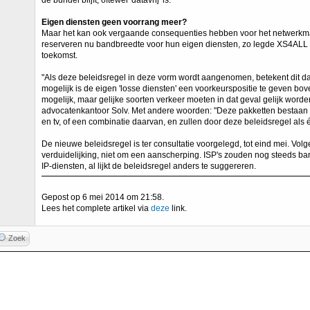
de bundel blijft, oftewel 'datavrij' is.
Eigen diensten geen voorrang meer?
Maar het kan ook vergaande consequenties hebben voor het netwerkma
reserveren nu bandbreedte voor hun eigen diensten, zo legde XS4ALL rec
toekomst.
"Als deze beleidsregel in deze vorm wordt aangenomen, betekent dit dat
mogelijk is de eigen 'losse diensten' een voorkeurspositie te geven bov
mogelijk, maar gelijke soorten verkeer moeten in dat geval gelijk wor
advocatenkantoor Solv. Met andere woorden: "Deze pakketten bestaan n
en tv, of een combinatie daarvan, en zullen door deze beleidsregel als
De nieuwe beleidsregel is ter consultatie voorgelegd, tot eind mei. V
verduidelijking, niet om een aanscherping. ISP's zouden nog steeds b
IP-diensten, al lijkt de beleidsregel anders te suggereren.
Gepost op 6 mei 2014 om 21:58.
Lees het complete artikel via
deze
link.
Zoek