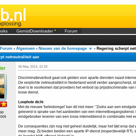
esks
GemistDownloader
*
Forum
 Forum
›
Algemeen
›
Nieuws van de homepage
›
Regering scherpt netn
pt netneutraliteit aan
06 May 2014, 22:29
er
Discriminatieverbod gaat ook gelden voor aparte diensten naast intern
De verplichte netneutraliteit in Nederland wordt verder aangescherpt, 
doel is te voorkomen dat providers het verbod op prijsdiscriminatie van
losse dienst.
Loophole dicht
Met de nieuwe 'beleidsregel' kan dit niet meer: "Zodra aan een eindgeb
geleverd is sprake van het aanbieden van een internettoegangsdienst.
490
eindgebruiker leveren van een losse internetdienst in combinatie met e
2009
De consequenties zijn nog niet geheel duidelijk, maar het lijkt erop dat
meer mag. Zij bieden beiden een aparte IP-dienst (respectievelijk RTL 