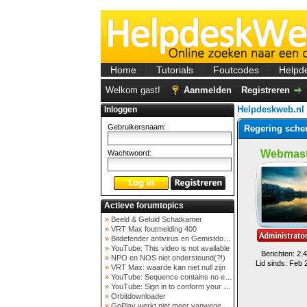
Home
Tutorials
Foutcodes
Helpd
Welkom gast!
Aanmelden
Registreren
Helpdeskweb.nl
Inloggen
Gebruikersnaam:
Regering scher
Webmast
Wachtwoord:
Actieve forumtopics
»
Beeld & Geluid Schatkamer
»
VRT Max foutmelding 400
»
Bitdefender antivirus en Gemistdowloader
»
YouTube: This video is not available
Berichten: 2.
»
NPO en NOS niet ondersteund(?!)
Lid sinds: Feb 
»
VRT Max: waarde kan niet null zijn
»
YouTube: Sequence contains no elements
»
YouTube: Sign in to conform your not a bot
»
Orbitdownloader
»
GoPlay werkt niet meer vanwege nieuwe webadres