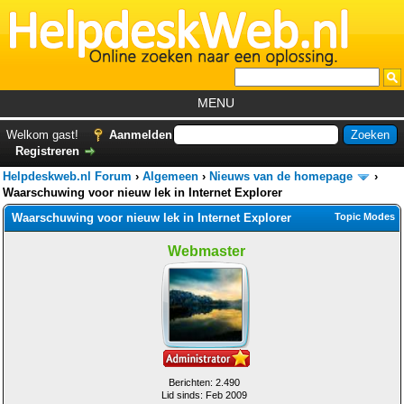
MENU
Home
Welkom gast!
Aanmelden
Registreren
Tutorials
Helpdeskweb.nl Forum
›
Algemeen
›
Nieuws van de homepage
›
Foutcodes
Waarschuwing voor nieuw lek in Internet Explorer
Waarschuwing voor nieuw lek in Internet Explorer
Topic Modes
Helpdesks
Webmaster
GemistDownloader
*
Forum
Berichten: 2.490
Lid sinds: Feb 2009