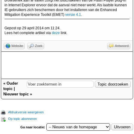
browserlek aan te vallen zorgt het uitschakelen van de Flash Player plug-in
in Internet Explorer ervoor dat de aanval niet meer werkt. Als laatste kunnen
IE-gebruikers zich beschermen door het installeren van de Enhanced
Mitigation Experience Toolkit (EMET)
versie 4.1
.
Gepost op 29 april 2014 om 11:24.
Lees het complete artikel via
deze
link.
Website
Zoek
Antwoord
«
Ouder
topic
|
Nieuwer topic
»
Afdrukversie weergeven
Op topic abonneren
Ga naar locatie: