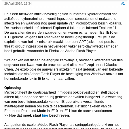
29 April 2014, 12:34
#1
Er is een nieuw en kritiek beveiligingslek in Internet Explorer ontdekt dat
actief door cybercriminelen wordt ingezet om computers met malware te
infecteren en waarvoor nog geen update van Microsoft voor beschikbaar is.
De kwetsbaarheid treft Internet Explorer 6 tot en met Internet Explorer 11.
De aanvallen die werden waargenomen waren echter tegen IE9, IE10 en
IE11 gericht. Volgens het Amerikaanse beveiligingsbedrijf FireEye is de
exploit die van het lek misbruik maakt door een 'APT (advanced persistent
threat) group' ingezet die in het verleden vaker zero-day kwetsbaarheden
heeft gebruikt, waaronder in Firefox en Adobe Flash Player.
"We denken dat dit een belangrijke zero-day is, omdat de kwetsbare versies
ongeveer een kwart van de browsermarkt uitmaken", zegt analist Xiaobo
Chen. De exploit die de aanvallers inzetten maakt gebruik van een bekende
techniek die via Adobe Flash Player de beveiliging van Windows omzeilt om
het onbekende lek in IE te kunnen aanvallen.
Oplossing
Microsoft heeft de kwetsbaarheid inmiddels ook bevestigd en stelt dat die
alleen bij op beperkte schaal bij gerichte aanvallen is ingezet. In afwachting
van een beveiligingsupdate kunnen IE-gebruikers verschillende
maatregelen nemen om zich te beschermen. Het inschakelen van de
Enhanced Protected Mode in IE10 en IE11 kan de aanval voorkomen.
>>
Hoe dat moet, staat
hier
beschreven.
Aangezien de exploit Adobe Flash Player als springplank gebruikt om het