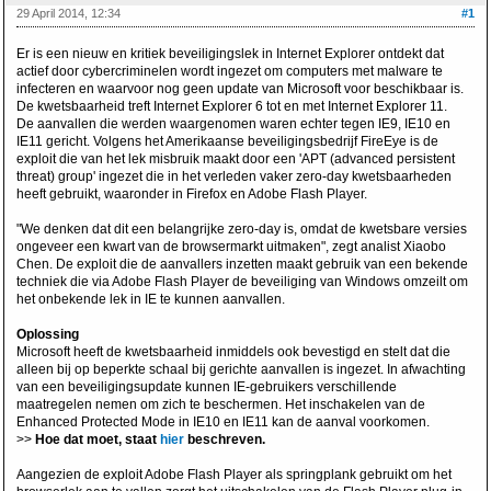
29 April 2014, 12:34
#1
Er is een nieuw en kritiek beveiligingslek in Internet Explorer ontdekt dat
actief door cybercriminelen wordt ingezet om computers met malware te
infecteren en waarvoor nog geen update van Microsoft voor beschikbaar is.
De kwetsbaarheid treft Internet Explorer 6 tot en met Internet Explorer 11.
De aanvallen die werden waargenomen waren echter tegen IE9, IE10 en
IE11 gericht. Volgens het Amerikaanse beveiligingsbedrijf FireEye is de
exploit die van het lek misbruik maakt door een 'APT (advanced persistent
threat) group' ingezet die in het verleden vaker zero-day kwetsbaarheden
heeft gebruikt, waaronder in Firefox en Adobe Flash Player.
"We denken dat dit een belangrijke zero-day is, omdat de kwetsbare versies
ongeveer een kwart van de browsermarkt uitmaken", zegt analist Xiaobo
Chen. De exploit die de aanvallers inzetten maakt gebruik van een bekende
techniek die via Adobe Flash Player de beveiliging van Windows omzeilt om
het onbekende lek in IE te kunnen aanvallen.
Oplossing
Microsoft heeft de kwetsbaarheid inmiddels ook bevestigd en stelt dat die
alleen bij op beperkte schaal bij gerichte aanvallen is ingezet. In afwachting
van een beveiligingsupdate kunnen IE-gebruikers verschillende
maatregelen nemen om zich te beschermen. Het inschakelen van de
Enhanced Protected Mode in IE10 en IE11 kan de aanval voorkomen.
>>
Hoe dat moet, staat
hier
beschreven.
Aangezien de exploit Adobe Flash Player als springplank gebruikt om het