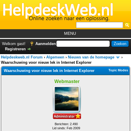
MENU
Home
Welkom gast!
Aanmelden
Registreren
Tutorials
Helpdeskweb.nl Forum
›
Algemeen
›
Nieuws van de homepage
›
Foutcodes
Waarschuwing voor nieuw lek in Internet Explorer
Waarschuwing voor nieuw lek in Internet Explorer
Topic Modes
Helpdesks
Webmaster
GemistDownloader
*
Forum
Berichten: 2.490
Lid sinds: Feb 2009