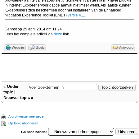
browserlek aan te vallen zorgt het uitschakelen van de Flash Player plug-in
in Internet Explorer ervoor dat de aanval niet meer werkt. Als laatste kunnen
IE-gebruikers zich beschermen door het installeren van de Enhanced
Mitigation Experience Toolkit (EMET)
versie 4.1
.
Gepost op 29 april 2014 om 11:24.
Lees het complete artikel via
deze
link.
Website
Zoek
Antwoord
«
Ouder
topic
|
Nieuwer topic
»
Afdrukversie weergeven
Op topic abonneren
Ga naar locatie: