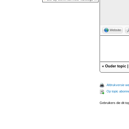
Website
«
Ouder topic
Afdrukversie w
Op topic abonn
Gebruikers die dit to