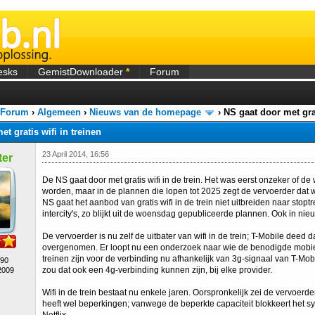
esks
GemistDownloader
*
Forum
 Forum
›
Algemeen
›
Nieuws van de homepage
›
NS gaat door met grat
t gratis wifi in treinen
23 April 2014, 16:56
er
De NS gaat door met gratis wifi in de trein. Het was eerst onzeker of de w
worden, maar in de plannen die lopen tot 2025 zegt de vervoerder dat wifi
NS gaat het aanbod van gratis wifi in de trein niet uitbreiden naar stopt
intercity's, zo blijkt uit de woensdag gepubliceerde plannen. Ook in nieuw
De vervoerder is nu zelf de uitbater van wifi in de trein; T-Mobile deed d
overgenomen. Er loopt nu een onderzoek naar wie de benodigde mobiele 
treinen zijn voor de verbinding nu afhankelijk van 3g-signaal van T-Mo
490
zou dat ook een 4g-verbinding kunnen zijn, bij elke provider.
2009
Wifi in de trein bestaat nu enkele jaren. Oorspronkelijk zei de vervoerder 
heeft wel beperkingen; vanwege de beperkte capaciteit blokkeert het s