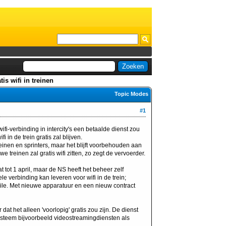
is wifi in treinen
Topic Modes
#1
ifi-verbinding in intercity's een betaalde dienst zou
 in de trein gratis zal blijven.
reinen en sprinters, maar het blijft voorbehouden aan
e treinen zal gratis wifi zitten, zo zegt de vervoerder.
at tot 1 april, maar de NS heeft het beheer zelf
verbinding kan leveren voor wifi in de trein;
bile. Met nieuwe apparatuur en een nieuw contract
dat het alleen 'voorlopig' gratis zou zijn. De dienst
ysteem bijvoorbeeld videostreamingdiensten als