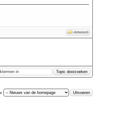
Antwoord
e: