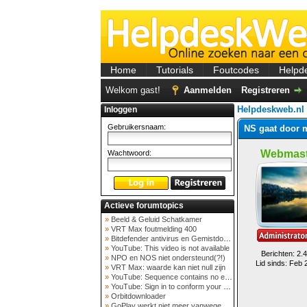
Home
Tutorials
Foutcodes
Helpd
Welkom gast!
Aanmelden
Registreren
Helpdeskweb.nl
Inloggen
Gebruikersnaam:
NS gaat door me
Webmast
Wachtwoord:
Actieve forumtopics
»
Beeld & Geluid Schatkamer
»
VRT Max foutmelding 400
»
Bitdefender antivirus en Gemistdowloader
»
YouTube: This video is not available
Berichten: 2.
»
NPO en NOS niet ondersteund(?!)
Lid sinds: Feb 
»
VRT Max: waarde kan niet null zijn
»
YouTube: Sequence contains no elements
»
YouTube: Sign in to conform your not a bot
»
Orbitdownloader
»
GoPlay werkt niet meer vanwege nieuwe webadres