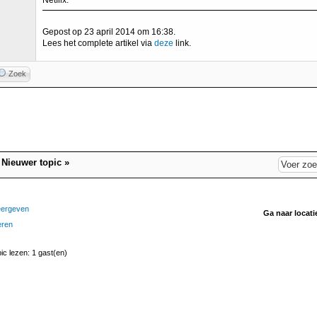
Netflix.
Gepost op 23 april 2014 om 16:38.
Lees het complete artikel via
deze
link.
Zoek
|
Nieuwer topic
»
eergeven
Ga naar locati
eren
pic lezen: 1 gast(en)